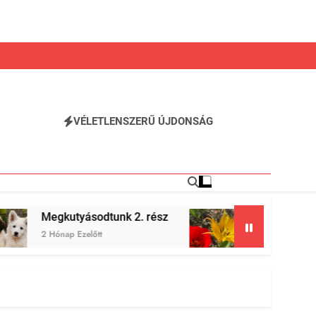
VÉLETLENSZERŰ ÚJDONSÁG
k 2. rész
Április és május a kertemben (202
2 Hónap Ezelőtt