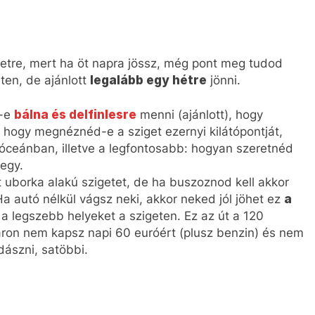
getre, mert ha öt napra jössz, még pont meg tudod
ten, de ajánlott
legalább egy hétre
jönni.
l-e
bálna és delfinlesre
menni (ajánlott), hogy
, hogy megnéznéd-e a sziget ezernyi kilátópontját,
óceánban, illetve a legfontosabb: hogyan szeretnéd
egy.
t uborka alakú szigetet, de ha buszoznod kell akkor
Ha autó nélkül vágsz neki, akkor neked jól jöhet ez
a
a legszebb helyeket a szigeten. Ez az út a 120
yáron nem kapsz napi 60 euróért (plusz benzin) és nem
dászni, satöbbi.