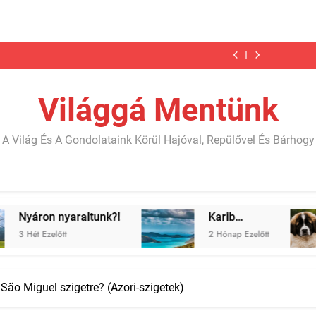
Karib…
Jégbarlang
Telgárt,
Nyáron
Karib…
Jégbarlang
Telgárt,
és
a
nyaraltunk?!
és
a
Nyáron
Karib…
egyéb
meglepetés
egyéb
meglepetés
nyaraltunk?!
csodák
csodák
Világgá Mentünk
A Világ És A Gondolataink Körül Hajóval, Repülővel És Bárhogy
!
Karib…
Megkutyásodtun
2 Hónap Ezelőtt
2 Hónap Ezelőtt
São Miguel szigetre? (Azori-szigetek)