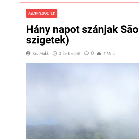
AZORI-SZIGETEK
Hány napot szánjak São 
szigetek)
0
Kis Mukk
3 Év Ezelőtt
4 Mins