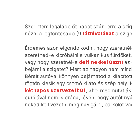
Szerintem legalább öt napot szánj erre a szi
nézni a legfontosabb (!)
látnivalókat
a szige
Érdemes azon elgondolkodni, hogy szeretné
szeretnéd-e kipróbálni a vulkanikus fürdőket
vagy hogy szeretnél-e
delfinekkel úszni
az 
bejárni a szigetet? Mert az nagyon nem mind
Bérelt autóval könnyen bejárhatod a kilapítot
rögtön kiesik egy csomó kilátó és szép hely. 
kétnapos szervezett út
, ahol megmutatják 
eurójával nem is drága, lévén, hogy autót n
neked kell vezetni meg navigálni, parkolót va