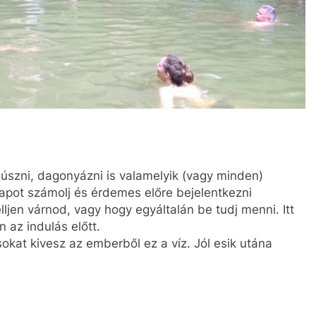
l úszni, dagonyázni is valamelyik (vagy minden)
apot számolj és érdemes előre bejelentkezni
ljen várnod, vagy hogy egyáltalán be tudj menni. Itt
n az indulás előtt.
okat kivesz az emberből ez a víz. Jól esik utána