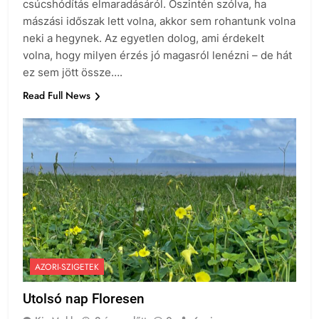
csúcshódítás elmaradásáról. Őszintén szólva, ha
mászási időszak lett volna, akkor sem rohantunk volna
neki a hegynek. Az egyetlen dolog, ami érdekelt
volna, hogy milyen érzés jó magasról lenézni – de hát
ez sem jött össze….
Read Full News
AZORI-SZIGETEK
Utolsó nap Floresen