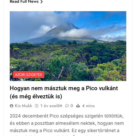
Read Full News
AZORI-SZIGETEK
Hogyan nem másztuk meg a Pico vulkánt
(és még élveztük is)
Kis Mukk
1 év ezelőtt
0
4 mins
2024 decemberét Pico szépséges szigetén töltöttük,
és ebben a posztban elmesélem nektek, hogyan nem
másztuk meg a Pico vulkánt. Ez egy sikertörténet a