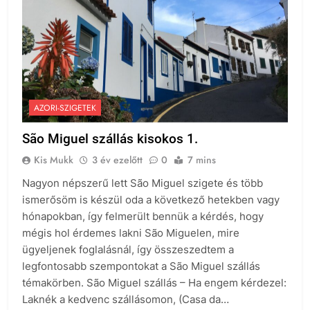
AZORI-SZIGETEK
São Miguel szállás kisokos 1.
Kis Mukk
3 év ezelőtt
0
7 mins
Nagyon népszerű lett São Miguel szigete és több
ismerősöm is készül oda a következő hetekben vagy
hónapokban, így felmerült bennük a kérdés, hogy
mégis hol érdemes lakni São Miguelen, mire
ügyeljenek foglalásnál, így összeszedtem a
legfontosabb szempontokat a São Miguel szállás
témakörben. São Miguel szállás – Ha engem kérdezel:
Laknék a kedvenc szállásomon, (Casa da…