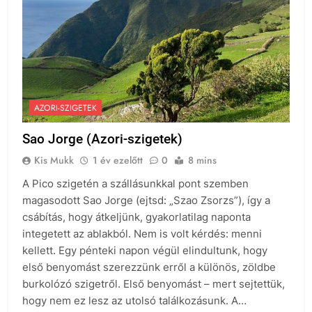
AZORI-SZIGETEK
Sao Jorge (Azori-szigetek)
Kis Mukk
1 év ezelőtt
0
8 mins
A Pico szigetén a szállásunkkal pont szemben
magasodott Sao Jorge (ejtsd: „Szao Zsorzs”), így a
csábítás, hogy átkeljünk, gyakorlatilag naponta
integetett az ablakból. Nem is volt kérdés: menni
kellett. Egy pénteki napon végül elindultunk, hogy
első benyomást szerezzünk erről a különös, zöldbe
burkolózó szigetről. Első benyomást – mert sejtettük,
hogy nem ez lesz az utolsó találkozásunk. A…