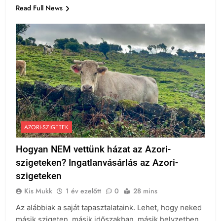
Read Full News
AZORI-SZIGETEK
Hogyan NEM vettünk házat az Azori-
szigeteken? Ingatlanvásárlás az Azori-
szigeteken
Kis Mukk
1 év ezelőtt
0
28 mins
Az alábbiak a saját tapasztalataink. Lehet, hogy neked
másik szigeten, másik időszakban, másik helyzetben