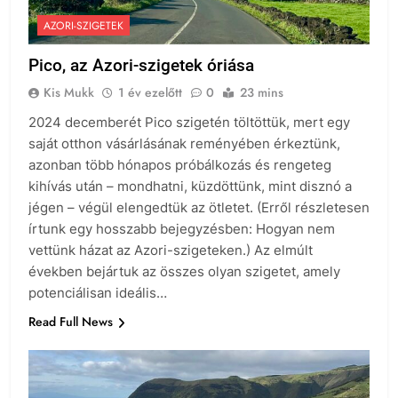
AZORI-SZIGETEK
Pico, az Azori-szigetek óriása
Kis Mukk
1 év ezelőtt
0
23 mins
2024 decemberét Pico szigetén töltöttük, mert egy
saját otthon vásárlásának reményében érkeztünk,
azonban több hónapos próbálkozás és rengeteg
kihívás után – mondhatni, küzdöttünk, mint disznó a
jégen – végül elengedtük az ötletet. (Erről részletesen
írtunk egy hosszabb bejegyzésben: Hogyan nem
vettünk házat az Azori-szigeteken.) Az elmúlt
években bejártuk az összes olyan szigetet, amely
potenciálisan ideális…
Read Full News