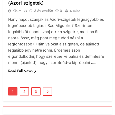
(Azori-szigetek)
Kis Mukk
3 év ezelőtt
0
4 mins
Hány napot szánjak az Azori-szigetek legnagyobb és
legnépesebb tagjára, Sao Miguelre? Szerintem
legalább öt napot szánj erre a szigetre, mert ha öt
napra jössz, még pont meg tudod nézni a
legfontosabb (!) látnivalókat a szigeten, de ajánlott
legalább egy hétre jönni. Érdemes azon
elgondolkodni, hogy szeretnél-e bálna és delfinlesre
menni (ajánlott), hogy szeretnéd-e kipróbálni a…
Read Full News
1
2
3