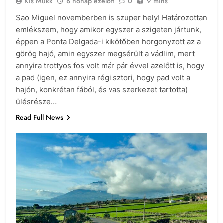
Kis Mukk
8 hónap ezelőtt
0
9 mins
Sao Miguel novemberben is szuper hely! Határozottan
emlékszem, hogy amikor egyszer a szigeten jártunk,
éppen a Ponta Delgada-i kikötőben horgonyzott az a
görög hajó, amin egyszer megsérült a vádlim, mert
annyira trottyos fos volt már pár évvel azelőtt is, hogy
a pad (igen, ez annyira régi sztori, hogy pad volt a
hajón, konkrétan fából, és vas szerkezet tartotta)
ülésrésze…
Read Full News