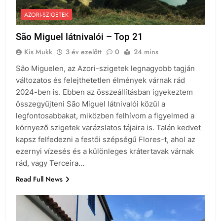
AZORI-SZIGETEK
São Miguel látnivalói – Top 21
Kis Mukk
3 év ezelőtt
0
24 mins
São Miguelen, az Azori-szigetek legnagyobb tagján
változatos és felejthetetlen élmények várnak rád
2024-ben is. Ebben az összeállításban igyekeztem
összegyűjteni São Miguel látnivalói közül a
legfontosabbakat, miközben felhívom a figyelmed a
környező szigetek varázslatos tájaira is. Talán kedvet
kapsz felfedezni a festői szépségű Flores-t, ahol az
ezernyi vízesés és a különleges krátertavak várnak
rád, vagy Terceira…
Read Full News