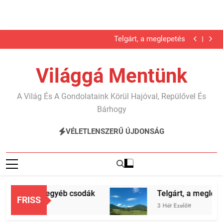
Karib…
Jégbarlang és egyéb csodák
Ugrás
Telgárt, a meglepetés
a
Nyáron nyaraltunk?!
Karib…
tartalomra
Jégbarlang és egyéb csodák
Világgá Mentünk
Telgárt, a meglepetés
Nyáron nyaraltunk?!
Karib…
A Világ És A Gondolataink Körül Hajóval, Repülővel És
Bárhogy
VÉLETLENSZERŰ ÚJDONSÁG
ang és egyéb csodák
Telgárt, a meglepetés
FRISS
előtt
3 Hét Ezelőtt