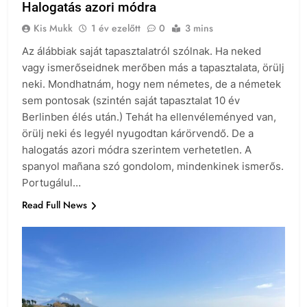
Halogatás azori módra
Kis Mukk
1 év ezelőtt
0
3 mins
Az álábbiak saját tapasztalatról szólnak. Ha neked
vagy ismerőseidnek merőben más a tapasztalata, örülj
neki. Mondhatnám, hogy nem németes, de a németek
sem pontosak (szintén saját tapasztalat 10 év
Berlinben élés után.) Tehát ha ellenvéleményed van,
örülj neki és legyél nyugodtan kárörvendő. De a
halogatás azori módra szerintem verhetetlen. A
spanyol mañana szó gondolom, mindenkinek ismerős.
Portugálul…
Read Full News