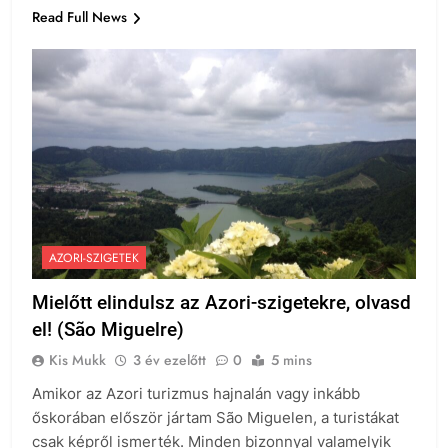
Read Full News
AZORI-SZIGETEK
Mielőtt elindulsz az Azori-szigetekre, olvasd
el! (São Miguelre)
Kis Mukk
3 év ezelőtt
0
5 mins
Amikor az Azori turizmus hajnalán vagy inkább
őskorában először jártam São Miguelen, a turistákat
csak képről ismerték. Minden bizonnyal valamelyik