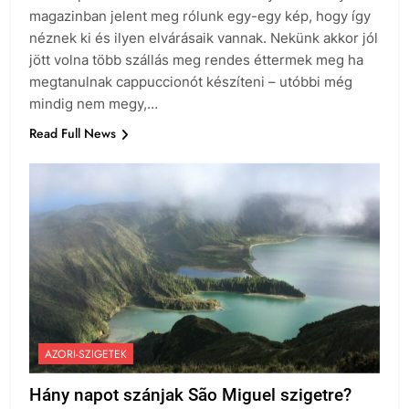
magazinban jelent meg rólunk egy-egy kép, hogy így
néznek ki és ilyen elvárásaik vannak. Nekünk akkor jól
jött volna több szállás meg rendes éttermek meg ha
megtanulnak cappuccionót készíteni – utóbbi még
mindig nem megy,…
Read Full News
AZORI-SZIGETEK
Hány napot szánjak São Miguel szigetre?