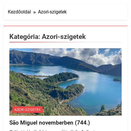
Kezdőoldal
Azori-szigetek
Kategória:
Azori-szigetek
AZORI-SZIGETEK
São Miguel novemberben (744.)