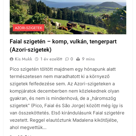
AZORI-SZIGETEK
Faial szigetén – komp, vulkán, tengerpart
(Azori-szigetek)
Kis Mukk
1 év ezelőtt
0
9 mins
Pico szigetén töltött majdnem egy hónapunk alatt
természetesen nem maradhatott ki a környező
szigetek felfedezése sem. Az Azori-szigeteken a
kompjáratok decemberben nem közlekednek olyan
gyakran, és nem is mindenhová, de a „háromszög
szigetek” (Pico, Faial és São Jorge) között még így is
van összeköttetés. Első kirándulásunk Faial szigetére
vezetett. Reggel elautóztunk Madalena kikötőjébe,
ahol megvettük…