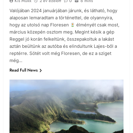
Kis Mukk
2 év ezelőtt
0
6 mins
Valójában 2024 januárjában járunk, és látható, hogy
alaposan lemaradtam a történettel, de olyannyira,
hogy az utolsó nap Floresen
élményét csak most,
március közepén osztom meg. Megint késik a gép
Reggel jó korán felkeltünk, összepakoltuk a lakást
aztán beültünk az autóba és elindultunk Lajes-ből a
reptérre. Sötét volt még Floresen, de ez a sziget
még…
Read Full News