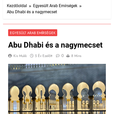
Kezdőoldal
Egyesült Arab Emírségek
Abu Dhabi és a nagymecset
EGYESÜLT ARAB EMÍRSÉGEK
Abu Dhabi és a nagymecset
0
Kis Mukk
5 Év Ezelőtt
8 Mins