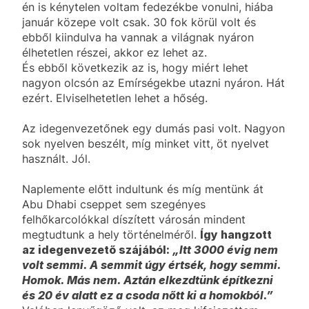
én is kénytelen voltam fedezékbe vonulni, hiába
január közepe volt csak. 30 fok körül volt és
ebből kiindulva ha vannak a világnak nyáron
élhetetlen részei, akkor ez lehet az.
És ebből következik az is, hogy miért lehet
nagyon olcsón az Emírségekbe utazni nyáron. Hát
ezért. Elviselhetetlen lehet a hőség.
Az idegenvezetőnek egy dumás pasi volt. Nagyon
sok nyelven beszélt, míg minket vitt, öt nyelvet
használt. Jól.
Naplemente előtt indultunk és míg mentünk át
Abu Dhabi cseppet sem szegényes
felhőkarcolókkal díszített városán mindent
megtudtunk a hely történelméről.
Így hangzott
az idegenvezető szájából:
„Itt 3000 évig nem
volt semmi. A semmit úgy értsék, hogy semmi.
Homok. Más nem. Aztán elkezdtünk építkezni
és 20 év alatt ez a csoda nőtt ki a homokból.”