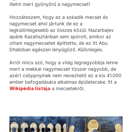
illetni mert gyönyörű a nagymecset!
Hozzáteszem, hogy ez a sokadik mecset és
nagymecset ahol jártunk de ez a
legkülönlegesebb az összes közül. Nazarbajev
apánk Kazahsztánban sem spórolt, amikor az
ottani nagymecsetet építtette, de ez itt Abu
Dhabiban egészen lenyűgöző. Különleges.
Arról nincs szó, hogy a világ legnagyobbja lenne
mert a mekkai nagymecset tízszer nagyobb, de
azért csöppnyinek nem nevezhető ez a kis 41.000
ember befogadására alkalmas épületecske. Itt a
Wikipédia listája
a mecsetekről.