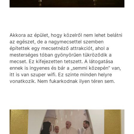
Akkora az épület, hogy közelről nem lehet belátni
az egészet, de a nagymecsettel szemben
építettek egy mecsetnéző attrakciót, ahol a
mesterséges tóban gyönyörűen tükröződik a
mecset. Ez kifejezetten tetszett. A látogatása
ennek is ingyenes és bár a „semmi közepén” van,
itt is van szuper wifi. Ez szinte minden helyre
vonatkozik. Nem fukarkodnak ilyen téren sem.