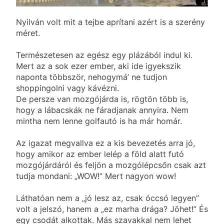
Nyilván volt mit a tejbe aprítani azért is a szerény
méret.
Természetesen az egész egy plázából indul ki.
Mert az a sok ezer ember, aki ide igyekszik
naponta többször, nehogymá’ ne tudjon
shoppingolni vagy kávézni.
De persze van mozgójárda is, rögtön több is,
hogy a lábacskák ne fáradjanak annyira. Nem
mintha nem lenne golfautó is ha már homár.
Az igazat megvallva ez a kis bevezetés arra jó,
hogy amikor az ember lelép a föld alatt futó
mozgójárdáról és feljön a mozgólépcsőn csak azt
tudja mondani: „WOW!” Mert nagyon wow!
Láthatóan nem a „jó lesz az, csak óccsó legyen”
volt a jelszó, hanem a „ez marha drága? Jöhet!” És
egy csodát alkottak. Más szavakkal nem lehet