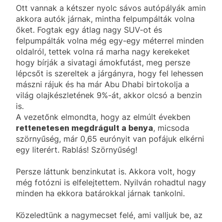
Ott vannak a kétszer nyolc sávos autópályák amin
akkora autók járnak, mintha felpumpálták volna
őket. Fogtak egy átlag nagy SUV-ot és
felpumpálták volna még egy-egy méterrel minden
oldalról, tettek volna rá marha nagy kerekeket
hogy bírják a sivatagi ámokfutást, meg persze
lépcsőt is szereltek a járgányra, hogy fel lehessen
mászni rájuk és ha már Abu Dhabi birtokolja a
világ olajkészletének 9%-át, akkor olcsó a benzin
is.
A vezetőnk elmondta, hogy az elmúlt években
rettenetesen megdrágult a benya
, micsoda
szörnyűség, már 0,65 eurónyit van pofájuk elkérni
egy literért. Rablás! Szörnyűség!
Persze láttunk benzinkutat is. Akkora volt, hogy
még fotózni is elfelejtettem. Nyilván rohadtul nagy
minden ha ekkora batárokkal járnak tankolni.
Közeledtünk a nagymecset felé, ami valljuk be, az