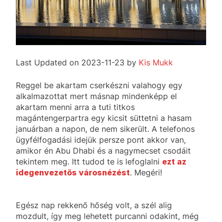
Last Updated on 2023-11-23 by
Kis Mukk
Reggel be akartam cserkészni valahogy egy
alkalmazottat mert másnap mindenképp el
akartam menni arra a tuti titkos
magántengerpartra egy kicsit süttetni a hasam
januárban a napon, de nem sikerült. A telefonos
ügyfélfogadási idejük persze pont akkor van,
amikor én Abu Dhabi és a nagymecset csodáit
tekintem meg. Itt tudod te is lefoglalni
ezt az
idegenvezetős városnézést
. Megéri!
Egész nap rekkenő hőség volt, a szél alig
mozdult, így meg lehetett purcanni odakint, még