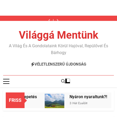
Ugrás
Megkutyásodtunk
Telgárt,
Nyáron
Karib…
Megkutyásodtunk
Telgárt,
Nyáron
a
2.
a
nyaraltunk?!
2.
a
nyaraltunk?!
Karib…
Megkutyásodtunk
rész
meglepetés
rész
meglepetés
2.
tartalomra
Világgá Mentünk
rész
A Világ És A Gondolataink Körül Hajóval, Repülővel És
Bárhogy
VÉLETLENSZERŰ ÚJDONSÁG
 a meglepetés
Nyáron nyaraltunk?!
FRISS
t
3 Hét Ezelőtt