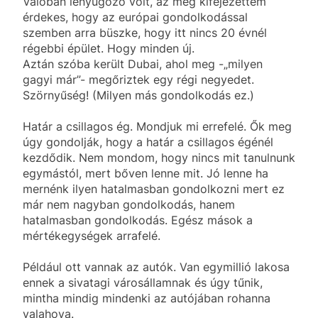
Valóban lenyűgöző volt, az meg kifejezettem
érdekes, hogy az európai gondolkodással
szemben arra büszke, hogy itt nincs 20 évnél
régebbi épület. Hogy minden új.
Aztán szóba került Dubai, ahol meg -„milyen
gagyi már”- megőriztek egy régi negyedet.
Szörnyűség! (Milyen más gondolkodás ez.)
Határ a csillagos ég. Mondjuk mi errefelé. Ők meg
úgy gondolják, hogy a határ a csillagos égénél
kezdődik. Nem mondom, hogy nincs mit tanulnunk
egymástól, mert bőven lenne mit. Jó lenne ha
mernénk ilyen hatalmasban gondolkozni mert ez
már nem nagyban gondolkodás, hanem
hatalmasban gondolkodás. Egész mások a
mértékegységek arrafelé.
Például ott vannak az autók. Van egymillió lakosa
ennek a sivatagi városállamnak és úgy tűnik,
mintha mindig mindenki az autójában rohanna
valahova.