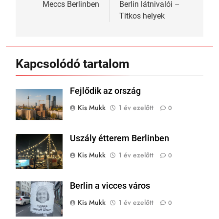
navigáció
Meccs Berlinben
Berlin látnivalói –
Titkos helyek
Kapcsolódó tartalom
Fejlődik az ország
Kis Mukk
1 év ezelőtt
0
Uszály étterem Berlinben
Kis Mukk
1 év ezelőtt
0
Berlin a vicces város
Kis Mukk
1 év ezelőtt
0