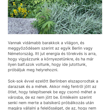
Vannak vidámabb barakkok a világon, és
meggyőződésem szerint az egyik Berlin vagy
Németország. Itt jut energia és törekvés is arra,
hogy vigyázzunk a környezetünkre, és ha már
ilyen balf.szok voltunk, hogy ide jutottunk,
próbáljuk meg helyrehozni.
Sok-sok évvel ezelőtt Berlinben elszaporodtak a
darazsak és a méhek. Akkor még fentről jött az
ötlet, hogy telepítsenek be egy csomó méhet a
városba, de ez nem jött be. Emlékeim szerint
senki nem merte a balsikerű próbálkozás után
magára vállalni a felelősséget, de az, hogy nem