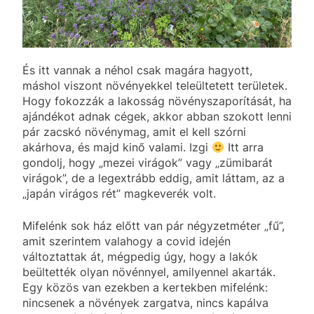
És itt vannak a néhol csak magára hagyott,
máshol viszont növényekkel teleültetett területek.
Hogy fokozzák a lakosság növényszaporítását, ha
ajándékot adnak cégek, akkor abban szokott lenni
pár zacskó növénymag, amit el kell szórni
akárhova, és majd kinő valami. Izgi
Itt arra
gondolj, hogy „mezei virágok” vagy „zümibarát
virágok”, de a legextrább eddig, amit láttam, az a
„japán virágos rét” magkeverék volt.
Mifelénk sok ház előtt van pár négyzetméter „fű”,
amit szerintem valahogy a covid idején
változtattak át, mégpedig úgy, hogy a lakók
beültették olyan növénnyel, amilyennel akarták.
Egy közös van ezekben a kertekben mifelénk:
nincsenek a növények zargatva, nincs kapálva