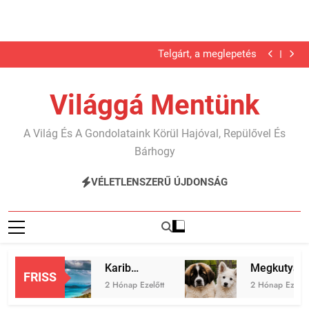
Megkutyásodtunk 2. rész
Ugrás
Telgárt, a meglepetés
a
Nyáron nyaraltunk?!
Karib…
tartalomra
Megkutyásodtunk 2. rész
Világgá Mentünk
Telgárt, a meglepetés
Nyáron nyaraltunk?!
Karib…
A Világ És A Gondolataink Körül Hajóval, Repülővel És
Megkutyásodtunk 2. rész
Bárhogy
VÉLETLENSZERŰ ÚJDONSÁG
Karib…
Megkutyásodtunk
FRISS
2 Hónap Ezelőtt
2 Hónap Ezelőtt