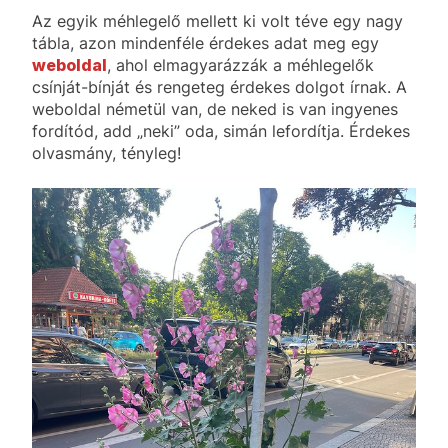
Az egyik méhlegelő mellett ki volt téve egy nagy
tábla, azon mindenféle érdekes adat meg egy
weboldal
, ahol elmagyarázzák a méhlegelők
csínját-bínját és rengeteg érdekes dolgot írnak. A
weboldal németül van, de neked is van ingyenes
fordítód, add „neki” oda, simán lefordítja. Érdekes
olvasmány, tényleg!