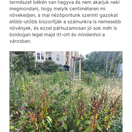
természet békén van hagyva és nem akarjuk neki
megmondani, hogy melyik centiméteren mi
növekedjen, a mai nézőpontunk szerinti gazokat
előbb-utóbb kiszorítják a számunkra is nemesebb
növények, és ezzel párhuzamosan jó sok méh is
boldogan legel majd itt-ott és mindenhol a
városban.