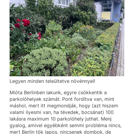
Legyen minden teleültetve növénnyel!
Mióta Berlinben lakunk, egyre csökkentik a
parkolóhelyek számát. Pont fordítva van, mint
máshol, mert itt megmondják, hogy (azt hiszem
valami ilyesmi van, ha tévedek, bocsánat) 100
lakásra maximum 10 parkolóhely juthat. Menj
gyalog, amivel egyébként semmi probléma nincs,
mert Berlin tök lapos, nincsenek dombok, de