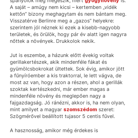
spanyolok meg megeszik, mert
gyógynövény
is.
A saját – amúgy nem kicsi – kertemben „vidék
kettőn” bizony meghagytam és nem bántam meg.
Visszatérve Berlinre meg a „gazos” helyekre:
szerintem jól néznek ki ezek a kisebb-nagyobb
területek, és örülök, hogy pár év alatt igen nagyra
nőttek a növények. Drukkolok nekik.
Jut is eszembe, a házunk előtt évekig voltak
gerillakertészek, akik mindenféle fákat és
gyümölcsbokrokat ültettek. Sok évig, amikor jött
a fűnyíróember a kis traktorral, le lett vágva, de
most az van, hogy azon a részen, ahol a gerillák
szoktak kertészkedni, már ember magas a
mindenféle növény és meglepően nagy a
fajgazdagság. Jó ránézni, akkor is, ha nem olyan,
mint amilyet a magyar
szomszédom
szeret:
Szögmérővel beállított tujasor 5 centis fűvel.
A hasznosság, amikor még érdekes is