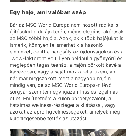
Egy hajó, ami valóban szép
Bár az MSC World Europa nem hozott radikális
újításokat a dizájn terén, mégis elegáns, akárcsak
az MSC többi hajója. Azok, akik több hajójukat is
ismerik, könnyen felismerhetik a hasonló
elemeket, de itt a hangsúly az újdonságokon és a
„wow-faktoron” volt. Ilyen például a gyönyörű és
meglepően tágas teaház, a hajón pörkölt kávé a
kávézóban, vagy a saját mozzarella-üzem, ami
bár már megszokott mert a nagyobb hajóin
mindig van, de az MSC World Europa-n lévő
sörgyár szerintem egy igazán friss és izgalmas
ötlet. Említhetném a külön borbélyszalont, a
hatalmas wellness-részleget a kilátással, vagy
azokat az apró figyelmességeket, amelyek még
különlegesebbé tették az utazást.