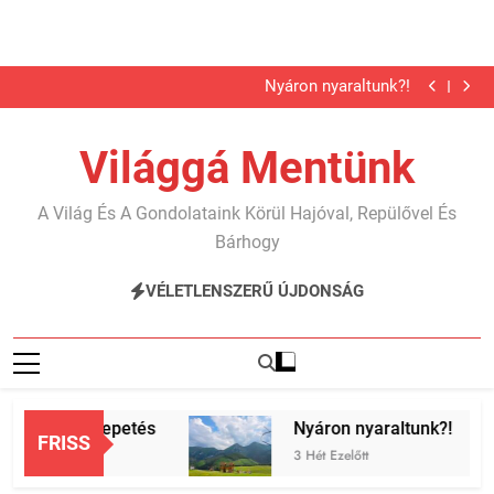
Megkutyásodtunk 2. rész
Telgárt, a meglepetés
Ugrás
Nyáron nyaraltunk?!
a
Karib…
Megkutyásodtunk 2. rész
tartalomra
Telgárt, a meglepetés
Világgá Mentünk
Nyáron nyaraltunk?!
Karib…
Megkutyásodtunk 2. rész
A Világ És A Gondolataink Körül Hajóval, Repülővel És
Bárhogy
VÉLETLENSZERŰ ÚJDONSÁG
 a meglepetés
Nyáron nyaraltunk?!
FRISS
tt
3 Hét Ezelőtt