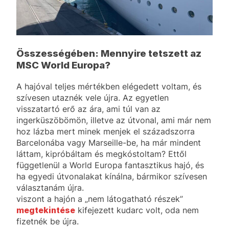
Összességében: Mennyire tetszett az
MSC World Europa?
A hajóval teljes mértékben elégedett voltam, és
szívesen utaznék vele újra. Az egyetlen
visszatartó erő az ára, ami túl van az
ingerküszöbömön, illetve az útvonal, ami már nem
hoz lázba mert minek menjek el századszorra
Barcelonába vagy Marseille-be, ha már mindent
láttam, kipróbáltam és megkóstoltam? Ettől
függetlenül a World Europa fantasztikus hajó, és
ha egyedi útvonalakat kínálna, bármikor szívesen
választanám újra.
viszont a hajón a „nem látogatható részek”
megtekintése
kifejezett kudarc volt, oda nem
fizetnék be újra.