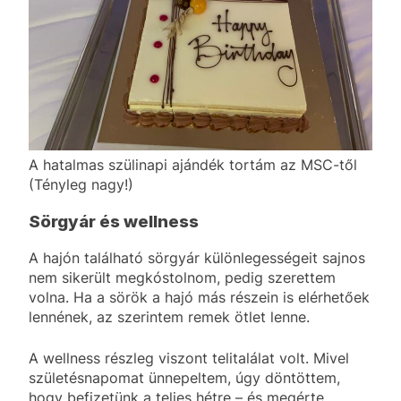
A hatalmas szülinapi ajándék tortám az MSC-től
(Tényleg nagy!)
Sörgyár és wellness
A hajón található sörgyár különlegességeit sajnos
nem sikerült megkóstolnom, pedig szerettem
volna. Ha a sörök a hajó más részein is elérhetőek
lennének, az szerintem remek ötlet lenne.
A wellness részleg viszont telitalálat volt. Mivel
születésnapomat ünnepeltem, úgy döntöttem,
hogy befizetünk a teljes hétre – és megérte.