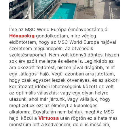
Íme az MSC World Európa élménybeszámoló:
Hónapokig
gondolkodtam, mire végleg
eldöntöttem, hogy az MSC World Europa hajóval
szeretném megünnepelni az ötvenedik
születésnapomat. Nem volt könnyű döntés, hiszen
sok érv szólt mellette és ellene is. Leginkább az
ára okozott fejtörést, hiszen jóval drágább, mint
egy „átlagos” hajó. Végül azonban arra jutottam,
hogy csak egyszer leszek ötvenéves, és az akkori
korlátozott időbeli lehetőségeink között ez volt
az optimális választás: vagy egy olyan helyre
utazunk, ahol már jártunk, vagy vállaljuk, hogy
megfizetjük ezt az élményt a különleges
alkalomra. Egyáltalán nem bántuk meg! Az MSC
hajói közül a
Virtuosa
után rögtön ez a hatalmas
monstrum lett a kedvencem, de el is mesélem,