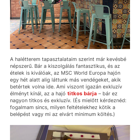
A halétterem tapasztalataim szerint már kevésbé
népszerű. Bár a kiszolgálás fantasztikus, és az
ételek is kiválóak, az MSC World Europa hajón
egy hét alatt alig láttunk más vendégeket, akik
betértek volna ide. Ami viszont igazán exkluzív
élményt kínál, az a hajó
titkos bárja
– bár ez
nagyon titkos és exkluzív. (És mielőtt kérdeznéd:
fogalmam sincs, milyen feltételekhez kötik a
belépést vagy mi az elvárt minimum költés.)