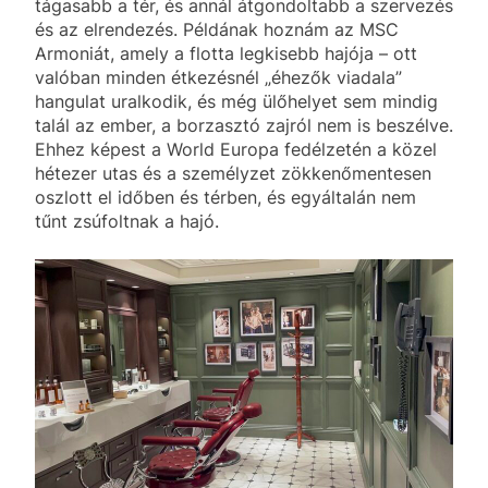
tágasabb a tér, és annál átgondoltabb a szervezés
és az elrendezés. Példának hoznám az MSC
Armoniát, amely a flotta legkisebb hajója – ott
valóban minden étkezésnél „éhezők viadala”
hangulat uralkodik, és még ülőhelyet sem mindig
talál az ember, a borzasztó zajról nem is beszélve.
Ehhez képest a World Europa fedélzetén a közel
hétezer utas és a személyzet zökkenőmentesen
oszlott el időben és térben, és egyáltalán nem
tűnt zsúfoltnak a hajó.