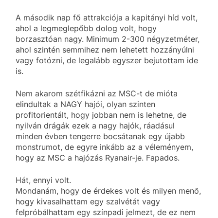
A második nap fő attrakciója a kapitányi híd volt,
ahol a legmeglepőbb dolog volt, hogy
borzasztóan nagy. Minimum 2-300 négyzetméter,
ahol szintén semmihez nem lehetett hozzányúlni
vagy fotózni, de legalább egyszer bejutottam ide
is.
Nem akarom szétfikázni az MSC-t de mióta
elindultak a NAGY hajói, olyan szinten
profitorientált, hogy jobban nem is lehetne, de
nyilván drágák ezek a nagy hajók, ráadásul
minden évben tengerre bocsátanak egy újabb
monstrumot, de egyre inkább az a véleményem,
hogy az MSC a hajózás Ryanair-je. Fapados.
Hát, ennyi volt.
Mondanám, hogy de érdekes volt és milyen menő,
hogy kivasalhattam egy szalvétát vagy
felpróbálhattam egy színpadi jelmezt, de ez nem