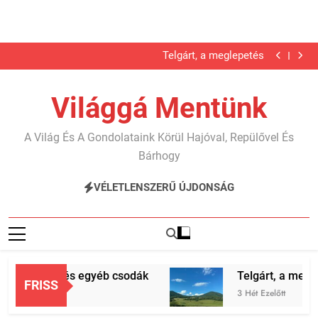
Karib…
Jégbarlang és egyéb csodák
Ugrás
Telgárt, a meglepetés
a
Nyáron nyaraltunk?!
Karib…
tartalomra
Jégbarlang és egyéb csodák
Világgá Mentünk
Telgárt, a meglepetés
Nyáron nyaraltunk?!
Karib…
A Világ És A Gondolataink Körül Hajóval, Repülővel És
Bárhogy
VÉLETLENSZERŰ ÚJDONSÁG
gbarlang és egyéb csodák
Telgárt, a meglepe
FRISS
Óra Ezelőtt
3 Hét Ezelőtt