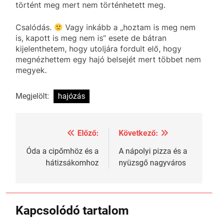
történt meg mert nem történhetett meg.
Csalódás.
Vagy inkább a „hoztam is meg nem
is, kapott is meg nem is” esete de bátran
kijelenthetem, hogy utoljára fordult elő, hogy
megnézhettem egy hajó belsejét mert többet nem
megyek.
Megjelölt:
hajózás
Előző:
Következő:
Bejegyzés
navigáció
Óda a cipőmhöz és a
A nápolyi pizza és a
hátizsákomhoz
nyüzsgő nagyváros
Kapcsolódó tartalom