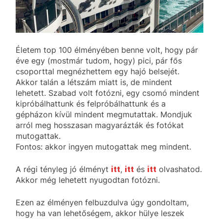
Életem top 100 élményében benne volt, hogy pár
éve egy (mostmár tudom, hogy) pici, pár fős
csoporttal megnézhettem egy hajó belsejét.
Akkor talán a létszám miatt is, de mindent
lehetett. Szabad volt fotózni, egy csomó mindent
kipróbálhattunk és felpróbálhattunk és a
gépházon kívül mindent megmutattak. Mondjuk
arról meg hosszasan magyarázták és fotókat
mutogattak.
Fontos: akkor ingyen mutogattak meg mindent.
A régi tényleg jó élményt
itt
,
itt
és
itt
olvashatod.
Akkor még lehetett nyugodtan fotózni.
Ezen az élményen felbuzdulva úgy gondoltam,
hogy ha van lehetőségem, akkor hülye leszek