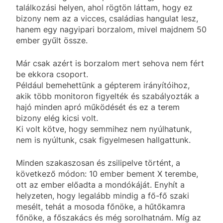
találkozási helyen, ahol rögtön láttam, hogy ez
bizony nem az a vicces, családias hangulat lesz,
hanem egy nagyipari borzalom, mivel majdnem 50
ember gyűlt össze.
Már csak azért is borzalom mert sehova nem fért
be ekkora csoport.
Például bemehettünk a gépterem irányítóihoz,
akik több monitoron figyelték és szabályozták a
hajó minden apró működését és ez a terem
bizony elég kicsi volt.
Ki volt kötve, hogy semmihez nem nyúlhatunk,
nem is nyúltunk, csak figyelmesen hallgattunk.
Minden szakaszosan és zsilipelve történt, a
következő módon: 10 ember bement X terembe,
ott az ember előadta a mondókáját. Enyhít a
helyzeten, hogy legalább mindig a fő-fő szaki
mesélt, tehát a mosoda főnöke, a hűtőkamra
főnöke, a főszakács és még sorolhatnám. Míg az