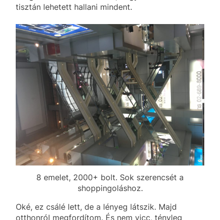
tisztán lehetett hallani mindent.
8 emelet, 2000+ bolt. Sok szerencsét a
shoppingoláshoz.
Oké, ez csálé lett, de a lényeg látszik. Majd
otthonról megfordítom. És nem vicc, tényleg