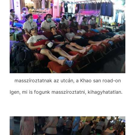
masszíroztatnak az utcán, a Khao san road-on
Igen, mi is fogunk masszíroztatni, kihagyhatatlan.