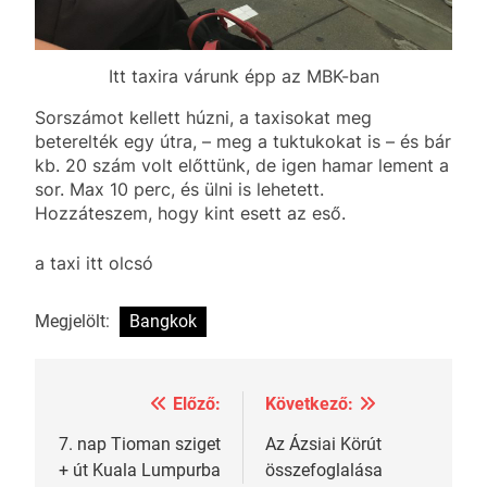
Itt taxira várunk épp az MBK-ban
Sorszámot kellett húzni, a taxisokat meg
beterelték egy útra, – meg a tuktukokat is – és bár
kb. 20 szám volt előttünk, de igen hamar lement a
sor. Max 10 perc, és ülni is lehetett.
Hozzáteszem, hogy kint esett az eső.
a taxi itt olcsó
Megjelölt:
Bangkok
Előző:
Következő:
Bejegyzés
navigáció
7. nap Tioman sziget
Az Ázsiai Körút
+ út Kuala Lumpurba
összefoglalása