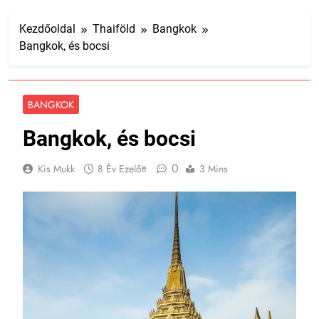
Kezdőoldal
Thaiföld
Bangkok
Bangkok, és bocsi
BANGKOK
Bangkok, és bocsi
0
Kis Mukk
8 Év Ezelőtt
3 Mins