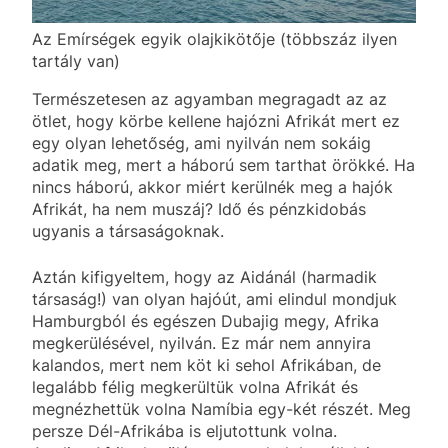
Az Emírségek egyik olajkikötője (többszáz ilyen
tartály van)
Természetesen az agyamban megragadt az az
ötlet, hogy körbe kellene hajózni Afrikát mert ez
egy olyan lehetőség, ami nyilván nem sokáig
adatik meg, mert a háború sem tarthat örökké. Ha
nincs háború, akkor miért kerülnék meg a hajók
Afrikát, ha nem muszáj? Idő és pénzkidobás
ugyanis a társaságoknak.
Aztán kifigyeltem, hogy az Aidánál (harmadik
társaság!) van olyan hajóút, ami elindul mondjuk
Hamburgból és egészen Dubajig megy, Afrika
megkerülésével, nyilván. Ez már nem annyira
kalandos, mert nem köt ki sehol Afrikában, de
legalább félig megkerültük volna Afrikát és
megnézhettük volna Namíbia egy-két részét. Meg
persze Dél-Afrikába is eljutottunk volna.