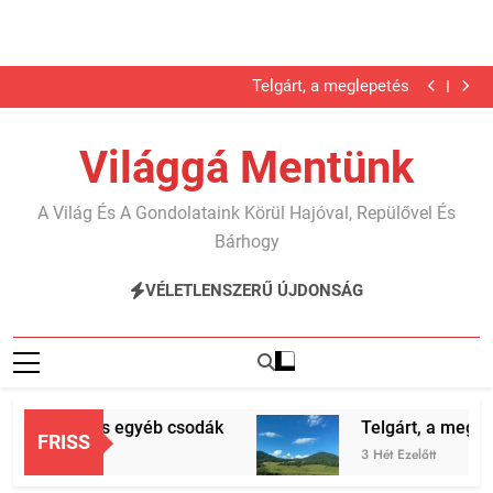
Karib…
Jégbarlang és egyéb csodák
Ugrás
Telgárt, a meglepetés
a
Nyáron nyaraltunk?!
Karib…
tartalomra
Jégbarlang és egyéb csodák
Világgá Mentünk
Telgárt, a meglepetés
Nyáron nyaraltunk?!
Karib…
A Világ És A Gondolataink Körül Hajóval, Repülővel És
Bárhogy
VÉLETLENSZERŰ ÚJDONSÁG
barlang és egyéb csodák
Telgárt, a meglepet
FRISS
a Ezelőtt
3 Hét Ezelőtt