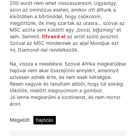
200 eurót nem lehet visszaszerezni. Ugyanígy,
azon az ominózus eseten, amikor ott álltunk a
kikötőben a bőrönddel, hogy csókolom,
megjöttünk, ők meg szartak az utasra… szóval az
MSC azóta sem küldött egy „bocsi, b@zmeg”-et
sem. Semmit.
Olvasd el
az arról szóló posztot.
Szóval az MSC mindennek az alja! Mondjuk ezt
mi, Diamond-dal rendelkezők.
Na, vissza a mesélésre. Szóval Afrika megkerülése
hajóval nem akar összejönni annyiért, amennyit
szívesen adnék érte, de nem esek kétségbe.
Résen vagyok és tanultam abból, hogy túl sokáig
tökölök, mielőtt megnyomom a gombot.
Jó lenne megkerülni a kontinenst, és nem horror
áron.
Megjelölt:
hajózás