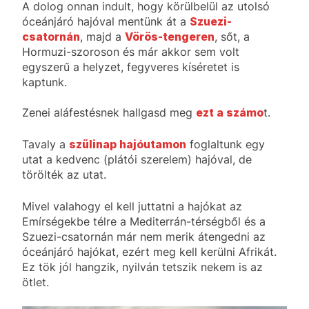
A dolog onnan indult, hogy körülbelül az utolsó
óceánjáró hajóval mentünk át a
Szuezi-
csatornán
, majd a
Vörös-tengeren
, sőt, a
Hormuzi-szoroson és már akkor sem volt
egyszerű a helyzet, fegyveres kíséretet is
kaptunk.
Zenei aláfestésnek hallgasd meg
ezt a számo
t.
Tavaly a
szülinap hajóutamon
foglaltunk egy
utat a kedvenc (plátói szerelem) hajóval, de
törölték az utat.
Mivel valahogy el kell juttatni a hajókat az
Emírségekbe télre a Mediterrán-térségből és a
Szuezi-csatornán már nem merik átengedni az
óceánjáró hajókat, ezért meg kell kerülni Afrikát.
Ez tök jól hangzik, nyilván tetszik nekem is az
ötlet.