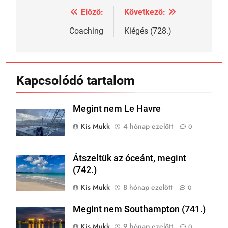
Előző:
Következő:
Bejegyzés
navigáció
Coaching
Kiégés (728.)
Kapcsolódó tartalom
Megint nem Le Havre
Kis Mukk
4 hónap ezelőtt
0
Átszeltük az óceánt, megint
(742.)
Kis Mukk
8 hónap ezelőtt
0
Megint nem Southampton (741.)
Kis Mukk
9 hónap ezelőtt
0