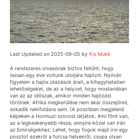
Last Updated on 2025-09-05 by
Kis Mukk
A rendszeres olvasónak biztos feltűnt, hogy
lassan egy éve voltunk utoljára hajózni. Nyilván
figyelem a hajós utazások árait, a kihagyhatatlan
lehetőségeket, de az a helyzet, hogy mostanában
van az az időszak, amikor minden hajózást
törölnek. Afrika megkerülése nem akar összejönni,
sokadik nekifutásra sem. (A posztban megjelenő
képeken a Hormuzi-szorost látjátok. Ami fönt van,
az a legkeskenyebb része, ennyire közel van Irán
az Emírségekhez. Lehet, hogy fogok majd írni egy
posztot ezekről a furcsa helyekről, csupa olyan