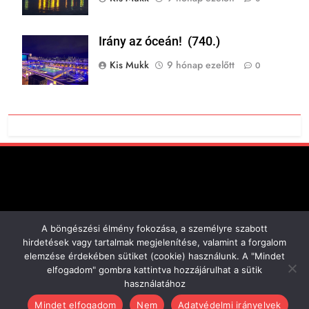
Irány az óceán! (740.)
Kis Mukk
9 hónap ezelőtt
0
A böngészési élmény fokozása, a személyre szabott
Minden jog fenntartva!
hirdetések vagy tartalmak megjelenítése, valamint a forgalom
Cookie Tájékoztató
elemzése érdekében sütiket (cookie) használunk. A "Mindet
2013-2026 Powered By
elfogadom" gombra kattintva hozzájárulhat a sütik
.
BlazeThemes
használatához
Mindet elfogadom
Nem
Adatvédelmi irányelvek