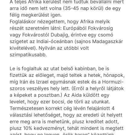
A teljes Afrika kerülést nem tudtuk bevállalni mert
arra idő nem lett volna (35-45 nap körül) de egy
félig megkerülést igen.
Foglaláskor nézegettem, hogy Afrika melyik
részét szeretném látni: Európából Fokvárosig
vagy Fokvárostól Dubajig, érintve egy csomó
szigetet az Indiai-óceánban (sajnos Madagaszkár
kivételével). Nyilván az utóbbi volt
szimpatikusabb.
Le is foglaltuk az utat belső kabinban, be is
fizettük az előleget, majd teltek a hetek, hónapok,
míg Irán és Izrael egymásnak estek és a Hormuzi-
szoros veszélyes hely lett. (Erről a helyről látjátok
a képeket a posztban.) Az Aida küldött egy
levelet, hogy ezer bocsi, de törli az utunkat.
Természetesen korrekt cég lévén felajánlott 4
választási lehetőséget, hogy az eredeti út helyett
erre meg arra is mehetünk, plusz kreditet adott,
plusz 10% kedvezményt, tehát mindent is megtett
azért, hogy ne legyen „örök harag” közottünk.