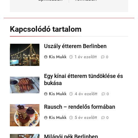
Kapcsolódó tartalom
Uszály étterem Berlinben
Kis Mukk
1 év ezelőtt
0
Egy kínai étterem tündöklése és
bukása
Kis Mukk
4 év ezelőtt
0
Rausch – rendelős formában
Kis Mukk
5 év ezelőtt
0
Milánói pék Berlinben