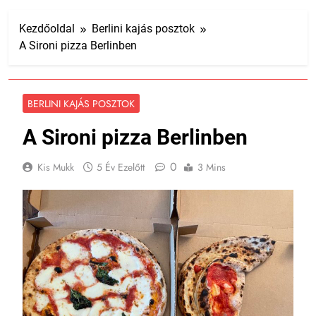
Kezdőoldal
Berlini kajás posztok
A Sironi pizza Berlinben
BERLINI KAJÁS POSZTOK
A Sironi pizza Berlinben
0
Kis Mukk
5 Év Ezelőtt
3 Mins