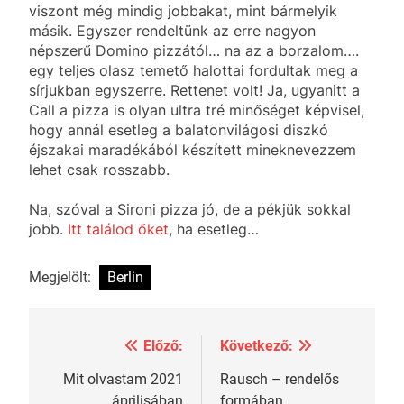
viszont még mindig jobbakat, mint bármelyik
másik. Egyszer rendeltünk az erre nagyon
népszerű Domino pizzától… na az a borzalom….
egy teljes olasz temető halottai fordultak meg a
sírjukban egyszerre. Rettenet volt! Ja, ugyanitt a
Call a pizza is olyan ultra tré minőséget képvisel,
hogy annál esetleg a balatonvilágosi diszkó
éjszakai maradékából készített mineknevezzem
lehet csak rosszabb.
Na, szóval a Sironi pizza jó, de a pékjük sokkal
jobb.
Itt találod őket
, ha esetleg…
Megjelölt:
Berlin
Előző:
Következő:
Bejegyzés
navigáció
Mit olvastam 2021
Rausch – rendelős
áprilisában
formában