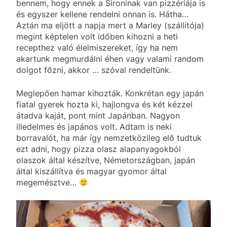
bennem, hogy ennek a Sironinak van pizzériája is
és egyszer kellene rendelni onnan is. Hátha…
Aztán ma eljött a napja mert a Marley (szállítója)
megint képtelen volt időben kihozni a heti
recepthez való élelmiszereket, így ha nem
akartunk megmurdálni éhen vagy valami random
dolgot főzni, akkor … szóval rendeltünk.
Meglepően hamar kihozták. Konkrétan egy japán
fiatal gyerek hozta ki, hajlongva és két kézzel
átadva kaját, pont mint Japánban. Nagyon
illedelmes és japános volt. Adtam is neki
borravalót, ha már így nemzetközileg elő tudtuk
ezt adni, hogy pizza olasz alapanyagokból
olaszok által készítve, Németországban, japán
által kiszállítva és magyar gyomor által
megemésztve…