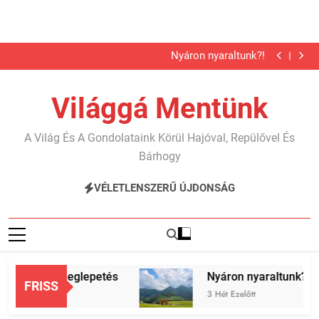
Megkutyásodtunk 2. rész
Telgárt, a meglepetés
Ugrás
Nyáron nyaraltunk?!
a
Karib…
Megkutyásodtunk 2. rész
tartalomra
Telgárt, a meglepetés
Világgá Mentünk
Nyáron nyaraltunk?!
Karib…
Megkutyásodtunk 2. rész
A Világ És A Gondolataink Körül Hajóval, Repülővel És
Bárhogy
VÉLETLENSZERŰ ÚJDONSÁG
elgárt, a meglepetés
Nyáron nyaraltunk?!
FRISS
 Hét Ezelőtt
3 Hét Ezelőtt