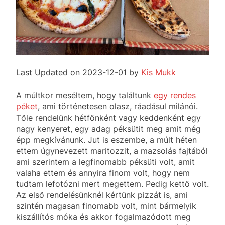
Last Updated on 2023-12-01 by
Kis Mukk
A múltkor meséltem, hogy találtunk
egy rendes
péket
, ami történetesen olasz, ráadásul milánói.
Tőle rendelünk hétfőnként vagy keddenként egy
nagy kenyeret, egy adag péksütit meg amit még
épp megkívánunk. Jut is eszembe, a múlt héten
ettem úgynevezett maritozzit, a mazsolás fajtából
ami szerintem a legfinomabb péksüti volt, amit
valaha ettem és annyira finom volt, hogy nem
tudtam lefotózni mert megettem. Pedig kettő volt.
Az első rendelésünknél kértünk pizzát is, ami
szintén magasan finomabb volt, mint bármelyik
kiszállítós móka és akkor fogalmazódott meg