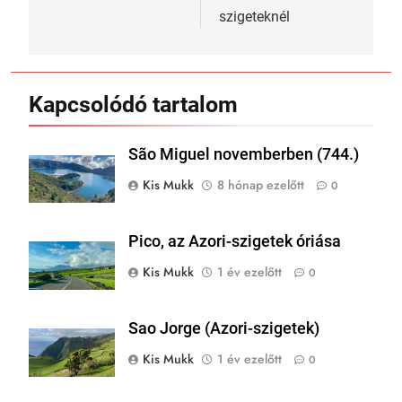
szigeteknél
Kapcsolódó tartalom
São Miguel novemberben (744.)
Kis Mukk
8 hónap ezelőtt
0
Pico, az Azori-szigetek óriása
Kis Mukk
1 év ezelőtt
0
Sao Jorge (Azori-szigetek)
Kis Mukk
1 év ezelőtt
0