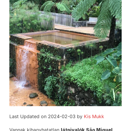
Last Updated on 2024-02-03 by
Kis Mukk
Vannak kihagyhatatlan
látnivalók São Miguel