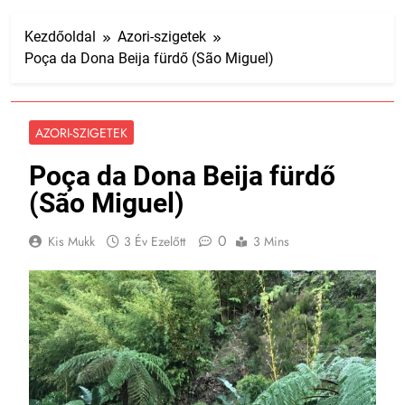
Kezdőoldal
Azori-szigetek
Poça da Dona Beija fürdő (São Miguel)
AZORI-SZIGETEK
Poça da Dona Beija fürdő
(São Miguel)
0
Kis Mukk
3 Év Ezelőtt
3 Mins