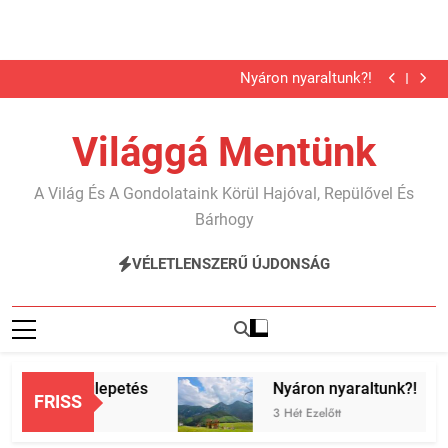
Megkutyásodtunk 2. rész
Telgárt, a meglepetés
Ugrás
Nyáron nyaraltunk?!
a
Karib…
Megkutyásodtunk 2. rész
tartalomra
Telgárt, a meglepetés
Világgá Mentünk
Nyáron nyaraltunk?!
Karib…
Megkutyásodtunk 2. rész
A Világ És A Gondolataink Körül Hajóval, Repülővel És
Bárhogy
VÉLETLENSZERŰ ÚJDONSÁG
t, a meglepetés
Nyáron nyaraltunk?!
FRISS
lőtt
3 Hét Ezelőtt