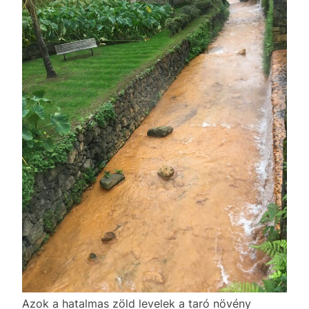
Azok a hatalmas zöld levelek a taró növény