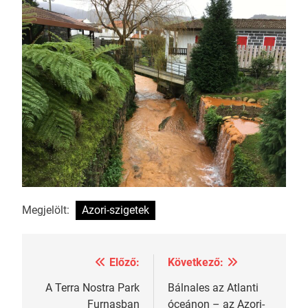
Megjelölt:
Azori-szigetek
Előző:
Következő:
Bejegyzés
navigáció
A Terra Nostra Park
Bálnales az Atlanti
Furnasban
óceánon – az Azori-