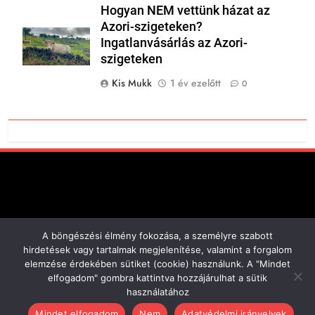
Hogyan NEM vettünk házat az
Azori-szigeteken?
Ingatlanvásárlás az Azori-
szigeteken
Kis Mukk
1 év ezelőtt
0
A böngészési élmény fokozása, a személyre szabott
Minden jog fenntartva!
hirdetések vagy tartalmak megjelenítése, valamint a forgalom
Cookie Tájékoztató
elemzése érdekében sütiket (cookie) használunk. A "Mindet
2013-2026 Powered By
elfogadom" gombra kattintva hozzájárulhat a sütik
.
BlazeThemes
használatához
Mindet elfogadom
Nem
Adatvédelmi irányelvek