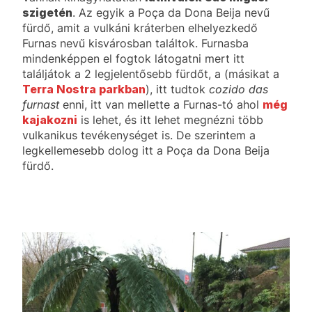
szigetén
. Az egyik a Poça da Dona Beija nevű
fürdő, amit a vulkáni kráterben elhelyezkedő
Furnas nevű kisvárosban találtok. Furnasba
mindenképpen el fogtok látogatni mert itt
találjátok a 2 legjelentősebb fürdőt, a (másikat a
Terra Nostra parkban
), itt tudtok
cozido das
furnast
enni, itt van mellette a Furnas-tó ahol
még
kajakozni
is lehet, és itt lehet megnézni több
vulkanikus tevékenységet is. De szerintem a
legkellemesebb dolog itt a Poça da Dona Beija
fürdő.