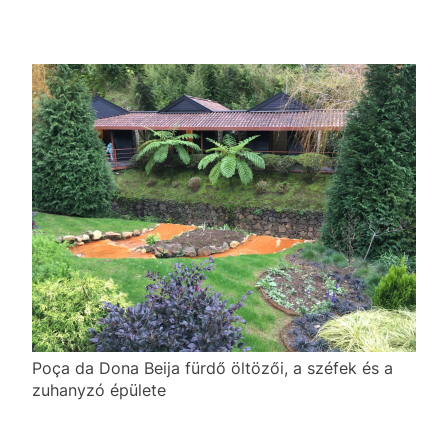
Poça da Dona Beija fürdő öltözői, a széfek és a
zuhanyzó épülete