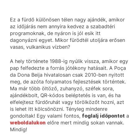
Ez a fürdő különösen télen nagy ajándék, amikor
az időjárás nem annyira kedvez a szabadtéri
programoknak, de nyáron is jól esik itt
dagonyázni egyet. Mikor fürödtél utoljára erősen
vasas, vulkanikus vízben?
A hely története 1988-ig nyúlik vissza, amikor egy
pap felfedezte a forrás jótékony hatásait. A Poça
da Dona Beija hivatalosan csak 2010-ben nyitott
meg, de azóta folyamatos fejlesztések történtek.
Ma már több öltöző, zuhanyzó, széfek sora,
ajándékbolt, QR-kódos beléptetés is van, és ha
elfelejtesz fürdőruhát vagy törölközőt hozni, azt
is lehet itt kölcsönözni. Tényleg mindenre
gondoltak! Egy valami fontos,
foglalj időpontot
a
weboldalukon
előre mert mindig sokan vannak.
Mindig!