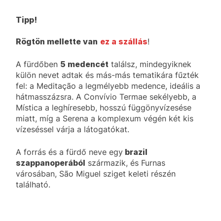
Tipp!
Rögtön mellette van
ez a szállás
!
A fürdőben
5 medencét
találsz, mindegyiknek
külön nevet adtak és más-más tematikára fűzték
fel: a Meditação a legmélyebb medence, ideális a
hátmasszázsra. A Convívio Termae sekélyebb, a
Mística a leghíresebb, hosszú függönyvízesése
miatt, míg a Serena a komplexum végén két kis
vízeséssel várja a látogatókat.
A forrás és a fürdő neve egy
brazil
szappanoperából
származik, és Furnas
városában, São Miguel sziget keleti részén
található.