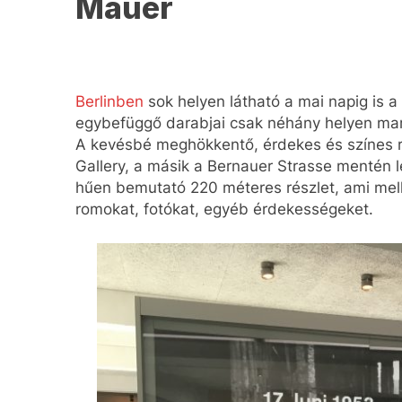
Mauer
Berlinben
sok helyen látható a mai napig is a 
egybefüggő darabjai csak néhány helyen mar
A kevésbé meghökkentő, érdekes és színes r
Gallery, a másik a Bernauer Strasse mentén lé
hűen bemutató 220 méteres részlet, ami melle
romokat, fotókat, egyéb érdekességeket.