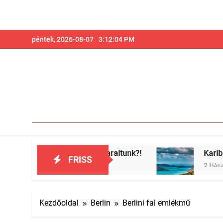
Ugrás
péntek, 2026-08-07
3:12:06 PM
a
tartalomra
yáron nyaraltunk?!
Karib…
FRISS
Hét Ezelőtt
2 Hónap Ezelőtt
Kezdőoldal
Berlin
Berlini fal emlékmű