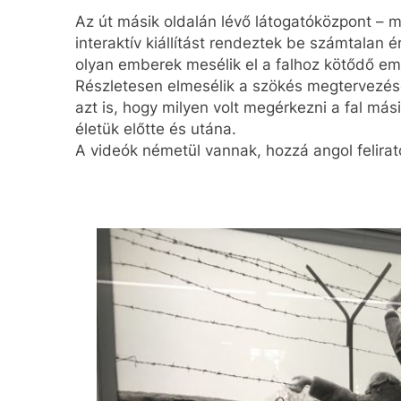
Az út másik oldalán lévő látogatóközpont – 
interaktív kiállítást rendeztek be számtalan é
olyan emberek mesélik el a falhoz kötődő emlé
Részletesen elmesélik a szökés megtervezésé
azt is, hogy milyen volt megérkezni a fal mási
életük előtte és utána.
A videók németül vannak, hozzá angol felirato