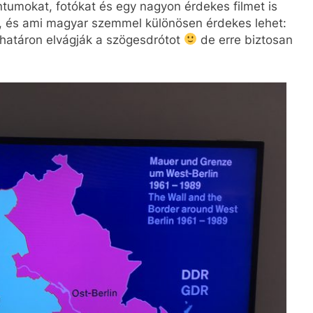
tumokat, fotókat és egy nagyon érdekes filmet is
l, és ami magyar szemmel különösen érdekes lehet:
r határon elvágják a szögesdrótot
de erre biztosan