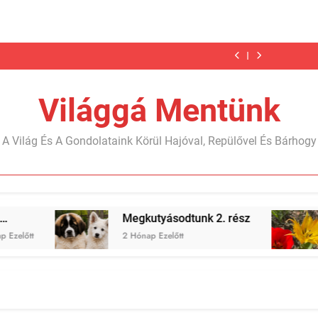
Megkutyásodtunk
Telgárt,
Nyáron
Karib…
Megkutyásodtunk
Telgárt,
Nyáron
2.
a
nyaraltunk?!
2.
a
nyaraltunk?!
Karib…
Megkutyásodtunk
rész
meglepetés
rész
meglepetés
2.
rész
Világgá Mentünk
A Világ És A Gondolataink Körül Hajóval, Repülővel És Bárhogy
Megkutyásodtunk 2. rész
Április és május
2 Hónap Ezelőtt
2 Hónap Ezelőtt