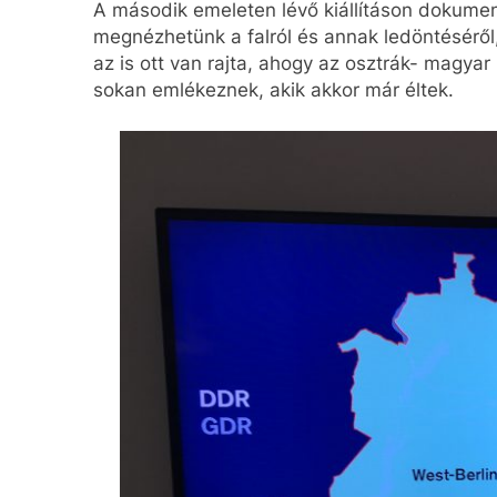
A második emeleten lévő kiállításon dokumen
megnézhetünk a falról és annak ledöntésérő
az is ott van rajta, ahogy az osztrák- magya
sokan emlékeznek, akik akkor már éltek.