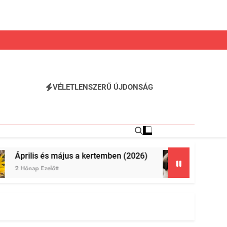
VÉLETLENSZERŰ ÚJDONSÁG
 a kertemben (2026)
Megkutyásodtunk 1.
3 Hónap Ezelőtt