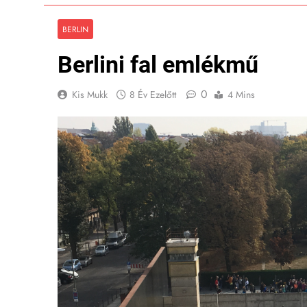
BERLIN
Berlini fal emlékmű
0
Kis Mukk
8 Év Ezelőtt
4 Mins