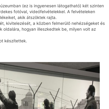
múzeumban (ez is ingyenesen látogatható) két szinten
rdekes fotóval, videófelvételekkel. A felvételeken
keiket, akik átszöktek rajta.
t, kivitelezését, a közben felmerülő nehézségeket és
k oldalára, hogyan illeszkedtek be, milyen volt az
t készítettek.