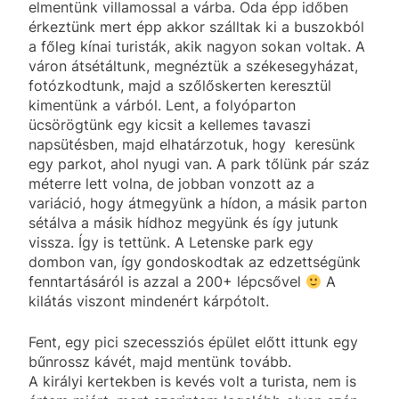
elmentünk villamossal a várba. Oda épp időben
érkeztünk mert épp akkor szálltak ki a buszokból
a főleg kínai turisták, akik nagyon sokan voltak. A
váron átsétáltunk, megnéztük a székesegyházat,
fotózkodtunk, majd a szőlőskerten keresztül
kimentünk a várból. Lent, a folyóparton
ücsörögtünk egy kicsit a kellemes tavaszi
napsütésben, majd elhatárzotuk, hogy keresünk
egy parkot, ahol nyugi van. A park tőlünk pár száz
méterre lett volna, de jobban vonzott az a
variáció, hogy átmegyünk a hídon, a másik parton
sétálva a másik hídhoz megyünk és így jutunk
vissza. Így is tettünk. A Letenske park egy
dombon van, így gondoskodtak az edzettségünk
fenntartásáról is azzal a 200+ lépcsővel
A
kilátás viszont mindenért kárpótolt.
Fent, egy pici szecessziós épület előtt ittunk egy
bűnrossz kávét, majd mentünk tovább.
A királyi kertekben is kevés volt a turista, nem is