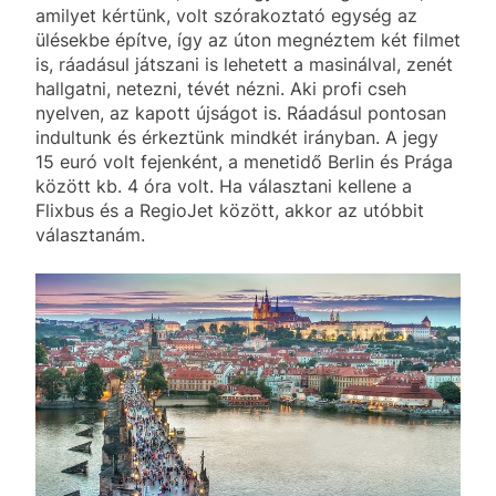
amilyet kértünk, volt szórakoztató egység az
ülésekbe építve, így az úton megnéztem két filmet
is, ráadásul játszani is lehetett a masinálval, zenét
hallgatni, netezni, tévét nézni. Aki profi cseh
nyelven, az kapott újságot is. Ráadásul pontosan
indultunk és érkeztünk mindkét irányban. A jegy
15 euró volt fejenként, a menetidő Berlin és Prága
között kb. 4 óra volt. Ha választani kellene a
Flixbus és a RegioJet között, akkor az utóbbit
választanám.