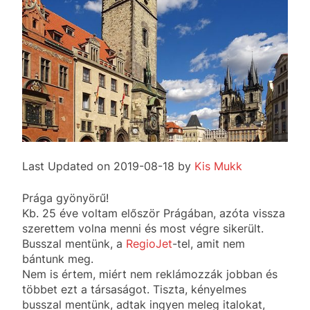
Last Updated on 2019-08-18 by
Kis Mukk
Prága gyönyörű!
Kb. 25 éve voltam először Prágában, azóta vissza
szerettem volna menni és most végre sikerült.
Busszal mentünk, a
RegioJet
-tel, amit nem
bántunk meg.
Nem is értem, miért nem reklámozzák jobban és
többet ezt a társaságot. Tiszta, kényelmes
busszal mentünk, adtak ingyen meleg italokat,