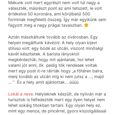
Mákunk volt mert egyrészt nem volt túl nagy a
választék, másrészt pont az ami tetszett, le volt
értékelve 50 koronára, ami körülbelül 500
forintnak megfelelő összeg. Így már egyikünk sem
fagyott meg a nagy prágai tavaszban.
Aztán mászkáltunk tovább az óvárosban. Egy
helyen megálltunk kávézni. A hely olyan kijevi
stílusú volt: egy bódé az utcán, viszont minőségi
kávét készítetek. A barista lányoktól
megkérdeztük, hogy mit ajánlanak, hol lehet
valami jót enni, ők pedig tök rendesek voltak
mert egy post it-re ráírták hogy „a főtéren balra,
menj tovább az utcán míg ki nem jutsz a …, majd
… ” És a hely amit ajánlottak… úúúú
Lokál a neve
. Helyieknek készült, de nyilván már a
turisztok is felfedezték mert egy ilyen helyet nem
lehet sokáig titokban tartani. Egy olyan hely ez,
mint egy menza, de pincérrel, gyors kiszolgálással