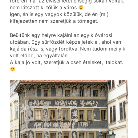
főtéren már az elviselhetetlenségig sokan voltak,
nem látszott ki tőlük a város
Igen, én is egy vagyok közülük, de én (mi)
kifejezetten nem szeretjük a tömeget.
Beültünk egy helyre kajálni az egyik óvárosi
utcában. Egy sürfőzdét képzeljetek el, ahol van
kajálda rész is, vagy fordítva. Nem tudom meilyik
volt előbb, ha egyáltalán…
A kaja jó volt, szeretjük a cseh ételeket, italokat.