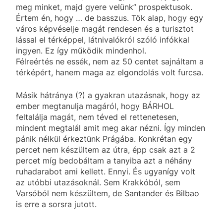
meg minket, majd gyere velünk” prospektusok.
Értem én, hogy … de basszus. Tök alap, hogy egy
város képvéselje magát rendesen és a turisztot
lással el térképpel, látnivalókról szóló infókkal
ingyen. Ez így működik mindenhol.
Félreértés ne essék, nem az 50 centet sajnáltam a
térképért, hanem maga az elgondolás volt furcsa.
Másik hátránya (?) a gyakran utazásnak, hogy az
ember megtanulja magáról, hogy BÁRHOL
feltalálja magát, nem téved el rettenetesen,
mindent megtalál amit meg akar nézni. Így minden
pánik nélkül érkeztünk Prágába. Konkrétan egy
percet nem készültem az útra, épp csak azt a 2
percet míg bedobáltam a tanyiba azt a néhány
ruhadarabot ami kellett. Ennyi. És ugyanígy volt
az utóbbi utazásoknál. Sem Krakkóból, sem
Varsóból nem készültem, de Santander és Bilbao
is erre a sorsra jutott.