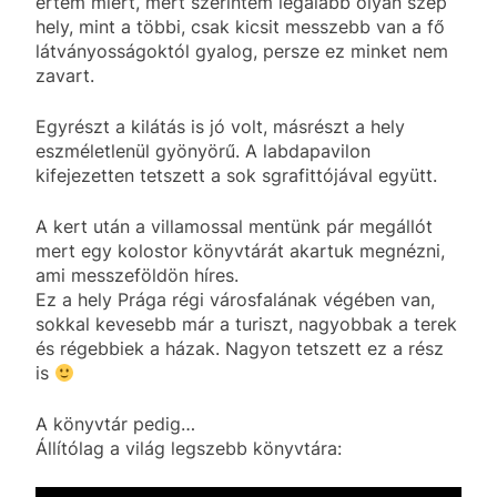
értem miért, mert szerintem legalább olyan szép
hely, mint a többi, csak kicsit messzebb van a fő
látványosságoktól gyalog, persze ez minket nem
zavart.
Egyrészt a kilátás is jó volt, másrészt a hely
eszméletlenül gyönyörű. A labdapavilon
kifejezetten tetszett a sok sgrafittójával együtt.
A kert után a villamossal mentünk pár megállót
mert egy kolostor könyvtárát akartuk megnézni,
ami messzeföldön híres.
Ez a hely Prága régi városfalának végében van,
sokkal kevesebb már a turiszt, nagyobbak a terek
és régebbiek a házak. Nagyon tetszett ez a rész
is
A könyvtár pedig…
Állítólag a világ legszebb könyvtára: