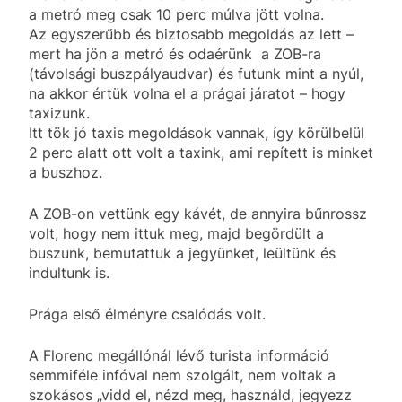
a metró meg csak 10 perc múlva jött volna.
Az egyszerűbb és biztosabb megoldás az lett –
mert ha jön a metró és odaérünk a ZOB-ra
(távolsági buszpályaudvar) és futunk mint a nyúl,
na akkor értük volna el a prágai járatot – hogy
taxizunk.
Itt tök jó taxis megoldások vannak, így körülbelül
2 perc alatt ott volt a taxink, ami repített is minket
a buszhoz.
A ZOB-on vettünk egy kávét, de annyira bűnrossz
volt, hogy nem ittuk meg, majd begördült a
buszunk, bemutattuk a jegyünket, leültünk és
indultunk is.
Prága első élményre csalódás volt.
A Florenc megállónál lévő turista információ
semmiféle infóval nem szolgált, nem voltak a
szokásos „vidd el, nézd meg, használd, jegyezz