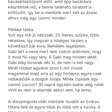
bevásárlóközpont előtt, amit épp bezárásra
készítettek elő, a benne található túrabolt is
költözött, így be is mentünk mert kell az ázsiai
úthoz még egy csomó minden.
Például táska.
Volt egy tök jó hátizsák, 25 literes, szürke, több
rekeszes, így megvan a hűséges társam a
következő pár évre. Remélem legalábbis.
Gabi lett a neve mert nem tudom eldönteni, hogy
ő most fiú vagy lány. A Gabi meg minden lehet.
Gabi elég kicsinek néz ki, de nem is kell nagy.
Minél többet agyalok azon h mit viszek
magammal majd arra az egy hónapra, egyre csak
redukálódik a dolgok listája. Minek cipeljek egy
csomó cuccot? 30 napra úgysem tudok elég ruhát
vinni és nem is akarnék akkor sem, ha lenne.
A shoppingolás után mentünk tovább az óváros
főtere felé és egyre több és több lett a turista. A