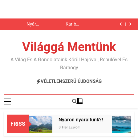
Megkutyásodtunk
Telgárt, a
2. rész
meglepetés
Nyáron
Karib…
nyaraltunk?!
Megkutyásodtunk
Telgárt, a
Ugrás
2. rész
meglepetés
Nyáron
Karib…
a
nyaraltunk?!
Megkutyásodtunk
2. rész
tartalomra
Világgá Mentünk
A Világ És A Gondolataink Körül Hajóval, Repülővel És
Bárhogy
VÉLETLENSZERŰ ÚJDONSÁG
petés
Nyáron nyaraltunk?!
Ka
FRISS
3 Hét Ezelőtt
2 H