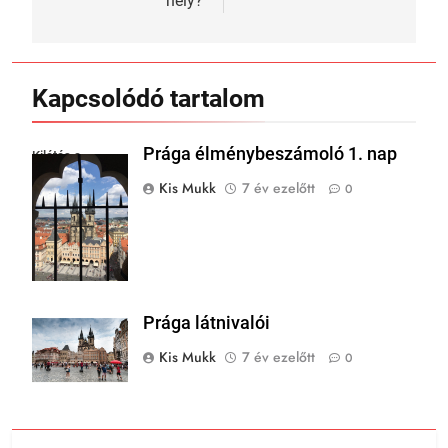
hely?
Kapcsolódó tartalom
Prága élménybeszámoló 1. nap
Kilátás a
városháza
Kis Mukk
7 év ezelőtt
0
tornyából
Prága látnivalói
Kis Mukk
7 év ezelőtt
0