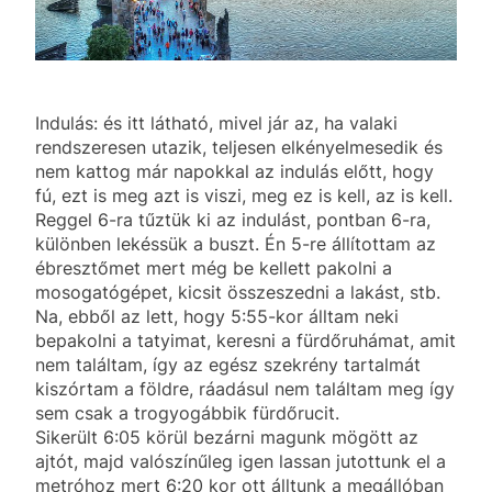
Indulás: és itt látható, mivel jár az, ha valaki
rendszeresen utazik, teljesen elkényelmesedik és
nem kattog már napokkal az indulás előtt, hogy
fú, ezt is meg azt is viszi, meg ez is kell, az is kell.
Reggel 6-ra tűztük ki az indulást, pontban 6-ra,
különben lekéssük a buszt. Én 5-re állítottam az
ébresztőmet mert még be kellett pakolni a
mosogatógépet, kicsit összeszedni a lakást, stb.
Na, ebből az lett, hogy 5:55-kor álltam neki
bepakolni a tatyimat, keresni a fürdőruhámat, amit
nem találtam, így az egész szekrény tartalmát
kiszórtam a földre, ráadásul nem találtam meg így
sem csak a trogyogábbik fürdőrucit.
Sikerült 6:05 körül bezárni magunk mögött az
ajtót, majd valószínűleg igen lassan jutottunk el a
metróhoz mert 6:20 kor ott álltunk a megállóban