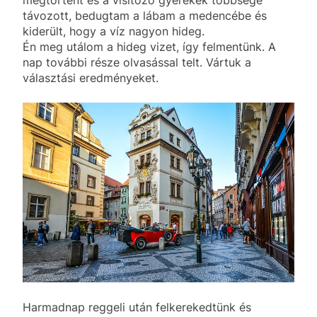
megtörtént és a visítozó gyerekek többsége
távozott, bedugtam a lábam a medencébe és
kiderült, hogy a víz nagyon hideg.
Én meg utálom a hideg vizet, így felmentünk. A
nap további része olvasással telt. Vártuk a
választási eredményeket.
Harmadnap reggeli után felkerekedtünk és