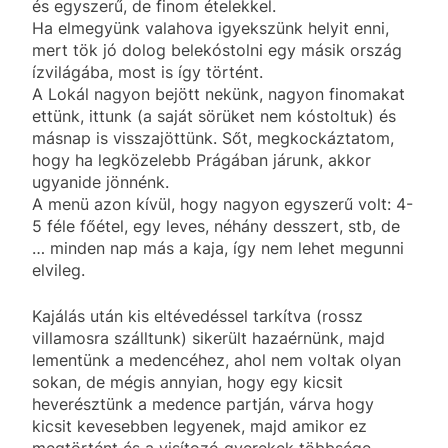
és egyszerű, de finom ételekkel.
Ha elmegyünk valahova igyekszünk helyit enni,
mert tök jó dolog belekóstolni egy másik ország
ízvilágába, most is így történt.
A Lokál nagyon bejött nekünk, nagyon finomakat
ettünk, ittunk (a saját sörüket nem kóstoltuk) és
másnap is visszajöttünk. Sőt, megkockáztatom,
hogy ha legközelebb Prágában járunk, akkor
ugyanide jönnénk.
A menü azon kívül, hogy nagyon egyszerű volt: 4-
5 féle főétel, egy leves, néhány desszert, stb, de
… minden nap más a kaja, így nem lehet megunni
elvileg.
Kajálás után kis eltévedéssel tarkítva (rossz
villamosra szálltunk) sikerült hazaérnünk, majd
lementünk a medencéhez, ahol nem voltak olyan
sokan, de mégis annyian, hogy egy kicsit
heverésztünk a medence partján, várva hogy
kicsit kevesebben legyenek, majd amikor ez