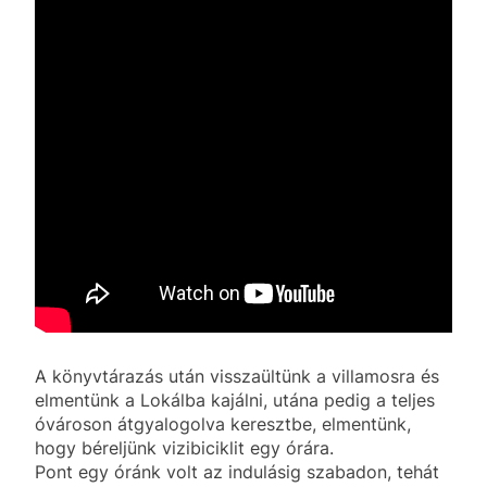
A könyvtárazás után visszaültünk a villamosra és
elmentünk a Lokálba kajálni, utána pedig a teljes
óvároson átgyalogolva keresztbe, elmentünk,
hogy béreljünk vizibiciklit egy órára.
Pont egy óránk volt az indulásig szabadon, tehát