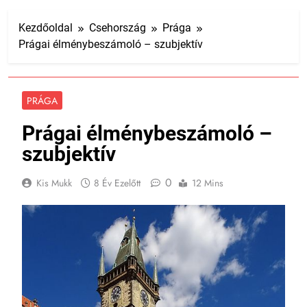
Kezdőoldal
Csehország
Prága
Prágai élménybeszámoló – szubjektív
PRÁGA
Prágai élménybeszámoló –
szubjektív
0
Kis Mukk
8 Év Ezelőtt
12 Mins