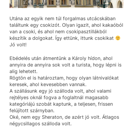
Utána az egyik nem túl forgalmas utcácskában
találtunk egy csokizót. Olyan igazit, ahol kakaóból
van a csoki, és ahol nem csokipasztillákból
készítik a dolgokat. Így ettünk, ittunk csokikat
Jó volt!
Ebédelés után átmentünk a Károly hídon, ahol
annyira de annyira sok volt a turista, hogy lépni is
alig lehetett.
Rögtön el is határoztam, hogy olyan látnivalókat
keresek, ahol kevesebben vannak.
A szállásunk egy jó szálloda volt, ahol valami
rejtélyes oknál fogva a foglaltnál magasabb
kategóriájú szobát kaptunk, a teljesen, frissen
felújított szárnyban.
Oké, nem egy Sheraton, de azért jó volt. Átlagos
négycsillagos szálloda volt.