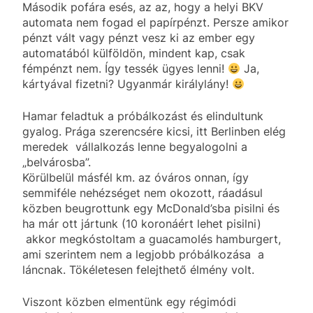
Második pofára esés, az az, hogy a helyi BKV
automata nem fogad el papírpénzt. Persze amikor
pénzt vált vagy pénzt vesz ki az ember egy
automatából külföldön, mindent kap, csak
fémpénzt nem. Így tessék ügyes lenni!
Ja,
kártyával fizetni? Ugyanmár királylány!
Hamar feladtuk a próbálkozást és elindultunk
gyalog. Prága szerencsére kicsi, itt Berlinben elég
meredek vállalkozás lenne begyalogolni a
„belvárosba”.
Körülbelül másfél km. az óváros onnan, így
semmiféle nehézséget nem okozott, ráadásul
közben beugrottunk egy McDonald’sba pisilni és
ha már ott jártunk (10 koronáért lehet pisilni)
akkor megkóstoltam a guacamolés hamburgert,
ami szerintem nem a legjobb próbálkozása a
láncnak. Tökéletesen felejthető élmény volt.
Viszont közben elmentünk egy régimódi