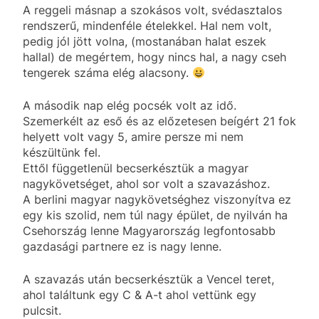
A reggeli másnap a szokásos volt, svédasztalos
rendszerű, mindenféle ételekkel. Hal nem volt,
pedig jól jött volna, (mostanában halat eszek
hallal) de megértem, hogy nincs hal, a nagy cseh
tengerek száma elég alacsony.
A második nap elég pocsék volt az idő.
Szemerkélt az eső és az előzetesen beígért 21 fok
helyett volt vagy 5, amire persze mi nem
készültünk fel.
Ettől függetlenül becserkésztük a magyar
nagykövetséget, ahol sor volt a szavazáshoz.
A berlini magyar nagykövetséghez viszonyítva ez
egy kis szolid, nem túl nagy épület, de nyilván ha
Csehország lenne Magyarország legfontosabb
gazdasági partnere ez is nagy lenne.
A szavazás után becserkésztük a Vencel teret,
ahol találtunk egy C & A-t ahol vettünk egy
pulcsit.