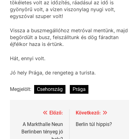
tökéletes volt az időzítés, ráadásul az idő is
gyönyörű volt, a vízen viszonylag nyugi volt,
egyszóval szuper volt!
Vissza a buszmegállóhoz metróval mentünk, majd
begördült a busz, felszálltunk és dög fáradtan
éjfélkor haza is értünk.
Hát, ennyi volt.
Jó hely Prága, de rengeteg a turista.
Megjelölt:
Csehország
Prága
Előző:
Következő:
Bejegyzés
navigáció
A Markthalle Neun
Berlin túl hippis?
Berlinben tényeg jó