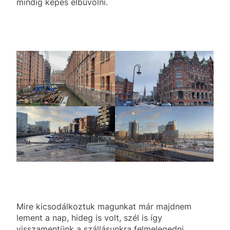
mindig képes elbűvölni.
Mire kicsodálkoztuk magunkat már majdnem
lement a nap, hideg is volt, szél is így
visszamentünk a szállásunkra felmelegedni.