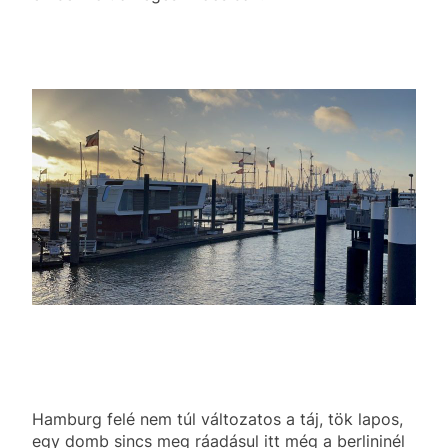
Hamburg felé nem túl változatos a táj, tök lapos,
egy domb sincs meg ráadásul itt még a berlininél