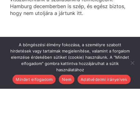
Hamburg decemberben is szép, és egész biztos,
hogy nem utoljára a jártunk itt.
A böngészési élmény fokozása, a személyre szabott
hirdetések vagy tartalmak megjelenítése, valamint a forgalom
elemzése érdekében sütiket (cookie) használunk. A "Mindet
elfogadom" gombra kattintva hozzájárulhat a sütik
használatához
Mindet elfogadom
Nem
Adatvédelmi irányelvek