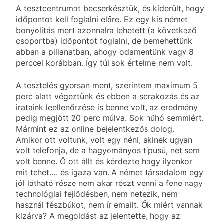
A tesztcentrumot becserkésztük, és kiderült, hogy
időpontot kell foglalni előre. Ez egy kis német
bonyolítás mert azonnalra lehetett (a következő
csoportba) időpontot foglalni, de bemehettünk
abban a pillanatban, ahogy odamentünk vagy 8
perccel korábban. Így túl sok értelme nem volt.
A tesztelés gyorsan ment, szerintem maximum 5
perc alatt végeztünk és ebben a sorakozás és az
irataink leellenőrzése is benne volt, az eredmény
pedig megjött 20 perc múlva. Sok hűhó semmiért.
Mármint ez az online bejelentkezős dolog.
Amikor ott voltunk, volt egy néni, akinek ugyan
volt telefonja, de a hagyományos típusú, net sem
volt benne. Ő ott állt és kérdezte hogy ilyenkor
mit tehet…. és igaza van. A német társadalom egy
jól látható része nem akar részt venni a fene nagy
technológiai fejlődésben, nem netezik, nem
használ fészbúkot, nem ír emailt. Ők miért vannak
kizárva? A megoldást az jelentette, hogy az