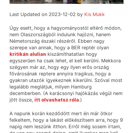
Last Updated on 2023-12-02 by
Kis Mukk
Úgy esett, hogy a hagyományostól eltérő módon,
nem Olaszországból indulunk hajózni, hanem
Németország északi részéről. Ebben nagy
szerepe van annak, hogy a BER reptér olyan
kritikán alulian
kiszámíthatatlan hogy
egyszerűen ha csak lehet, el kell kerülni. Mekkora
szégyen már az, hogy egy ilyen erős ország
fővárosának reptere annyira tragikus, hogy a
gyakran utazók igyekeznek kikerülni. Szóval most
legalább meglátjuk, milyen Hamburg
decemberben. (A karácsonyi hajókázás végül nem
jött össze,
itt olvashatsz róla
.)
A napunk korán kezdődött mert én már ötkor
felkeltem, hogy a lakást előkészítsem arra, hogy 9
napig nem leszünk itthon. Erről még sosem írtam,