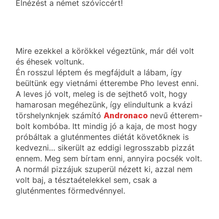
Elnézést a német szóviccért!
Mire ezekkel a körökkel végeztünk, már dél volt
és éhesek voltunk.
Én rosszul léptem és megfájdult a lábam, így
beültünk egy vietnámi étterembe Pho levest enni.
A leves jó volt, meleg is de sejthető volt, hogy
hamarosan megéhezünk, így elindultunk a kvázi
törshelynknjek számító
Andronaco
nevű étterem-
bolt kombóba. Itt mindig jó a kaja, de most hogy
próbáltak a gluténmentes diétát követőknek is
kedvezni… sikerült az eddigi legrosszabb pizzát
ennem. Meg sem bírtam enni, annyira pocsék volt.
A normál pizzájuk szuperül nézett ki, azzal nem
volt baj, a tésztaételekkel sem, csak a
gluténmentes förmedvénnyel.