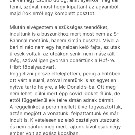
de van egy csomó dolog, amit ilyenkor meg kell
tenni, szóval, most hogy kipattant az agyamból,
majd írok erről egy komplett posztot.
Miután elvégeztem a szükséges teendőket,
indultunk is a buszunkhoz mert most nem az S-
Bahnnal mentünk, hanem simán busszal. Mivel a
berlini nép nem egy hajnalban kelő fajta, az utak
üresek voltak, az utcákon senki nem mászkált
még, szóval igen gyorsan odaértünk a Hbf-re.
(Hbf: főpályaudvar).
Reggelizni persze elfelejtettem, pedig a hűtőben
ott várt a sushi, szóval mentünk is az egyetlen
nyitva tartó helyre, a Mc Donald’s-ba. Ott meg
nem lehet leülni mert épp covid időket élünk, de
ettől függetlenül elvitelre simán adnak bármit.
A reggelinket a peron mellett ülve fogyasztottuk,
aztán megjött a vonatunk, felpattantunk és már
indult is. Kivételesen az első osztályon utaztunk
és nem bántuk meg mert rajtunk kívül csak négy
ember volt az egész kocsiban.