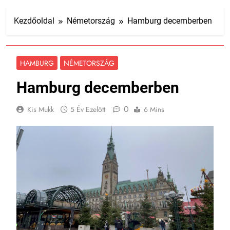
Kezdőoldal
Németország
Hamburg decemberben
HAMBURG
NÉMETORSZÁG
Hamburg decemberben
0
Kis Mukk
5 Év Ezelőtt
6 Mins