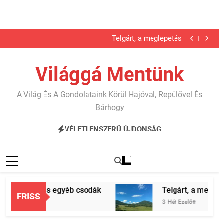
Karib…
Jégbarlang és egyéb csodák
Ugrás
Telgárt, a meglepetés
a
Nyáron nyaraltunk?!
Karib…
tartalomra
Jégbarlang és egyéb csodák
Világgá Mentünk
Telgárt, a meglepetés
Nyáron nyaraltunk?!
Karib…
A Világ És A Gondolataink Körül Hajóval, Repülővel És
Bárhogy
VÉLETLENSZERŰ ÚJDONSÁG
barlang és egyéb csodák
Telgárt, a meglepe
FRISS
p Ezelőtt
3 Hét Ezelőtt