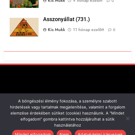
Kis Mukk
9 hónap ezelőtt
0
Asszonyállat (731.)
Kis Mukk
11 hónap ezelőtt
0
A böngészési élmény fokozása, a személyre szabott
Minden jog fenntartva!
hirdetések vagy tartalmak megjelenítése, valamint a forgalom
Cookie Tájékoztató
elemzése érdekében sütiket (cookie) használunk. A "Mindet
2013-2026 Powered By
elfogadom" gombra kattintva hozzájárulhat a sütik
.
BlazeThemes
használatához
Mindet elfogadom
Nem
Adatvédelmi irányelvek