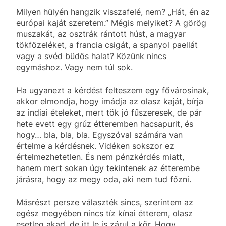
Milyen hülyén hangzik visszafelé, nem? „Hát, én az
európai kaját szeretem.” Mégis melyiket? A görög
muszakát, az osztrák rántott húst, a magyar
tökfőzeléket, a francia csigát, a spanyol paellát
vagy a svéd büdös halat? Közünk nincs
egymáshoz. Vagy nem túl sok.
Ha ugyanezt a kérdést felteszem egy fővárosinak,
akkor elmondja, hogy imádja az olasz kaját, bírja
az indiai ételeket, mert tök jó fűszeresek, de pár
hete evett egy grúz étteremben hacsapurit, és
hogy… bla, bla, bla. Egyszóval számára van
értelme a kérdésnek. Vidéken sokszor ez
értelmezhetetlen. És nem pénzkérdés miatt,
hanem mert sokan úgy tekintenek az étterembe
járásra, hogy az megy oda, aki nem tud főzni.
Másrészt persze választék sincs, szerintem az
egész megyében nincs tíz kínai étterem, olasz
esetleg akad, de itt le is zárul a kör. Hogy