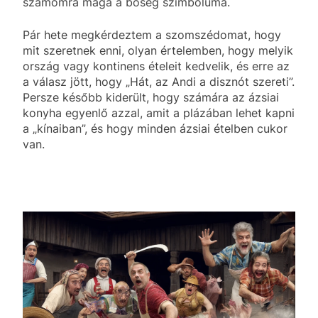
számomra maga a bőség szimbóluma.
Pár hete megkérdeztem a szomszédomat, hogy
mit szeretnek enni, olyan értelemben, hogy melyik
ország vagy kontinens ételeit kedvelik, és erre az
a válasz jött, hogy „Hát, az Andi a disznót szereti”.
Persze később kiderült, hogy számára az ázsiai
konyha egyenlő azzal, amit a plázában lehet kapni
a „kínaiban”, és hogy minden ázsiai ételben cukor
van.