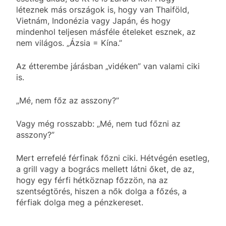
léteznek más országok is, hogy van Thaiföld,
Vietnám, Indonézia vagy Japán, és hogy
mindenhol teljesen másféle ételeket esznek, az
nem világos. „Ázsia = Kína.”
Az étterembe járásban „vidéken” van valami ciki
is.
„Mé, nem főz az asszony?”
Vagy még rosszabb: „Mé, nem tud főzni az
asszony?”
Mert errefelé férfinak főzni ciki. Hétvégén esetleg,
a grill vagy a bogrács mellett látni őket, de az,
hogy egy férfi hétköznap főzzön, na az
szentségtörés, hiszen a nők dolga a főzés, a
férfiak dolga meg a pénzkereset.