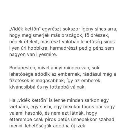
„Vidék kettőn” egyrészt sokszor igény sincs arra,
hogy megismerjék más országok, földrészek,
népek ételeit, másrészt valóban lehetőség sincs
ilyen úri hobbikra, harmadrészt pedig pénz sem
nagyon van ilyesmire.
Budapesten, mivel annyi minden van, sok
lehetősége adódik az embernek, ráadásul még a
fizetések is magasabbak, így az emberek
kíváncsibbá és nyitottabbá válnak.
Ha „vidék kettőn” is lenne minden sarkon egy
vietnámi, egy sushi, egy mexikói tacos bár vagy
valami hasonló, és nem azt látnák, hogy
étterembe csak piros betűs ünnepekkor szabad
menni, lehetőségük adódna új ízek