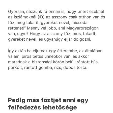
Gyorsan, nézzünk rá onnan is, hogy „mert ezeknél
az iszlámoknál (:D) az asszony csak otthon van és
főz, meg takarít, gyereket nevel, micsoda
rettenet!” Mennyivel jobb, ami Magyarországon
van, ugye? Hogy az asszony főz, mos, takarít,
gyereket nevel, és ugyanúgy eljár dolgozni.
Így aztán ha eljutnak egy étterembe, az általában
valami piros betűs ünnepkor van, és akkor
maradnak a biztonsági körön belül: rántott hús,
pörkölt, rántott gomba, rizs, dobos torta.
Pedig más főztjét enni egy
felfedezés lehetősége