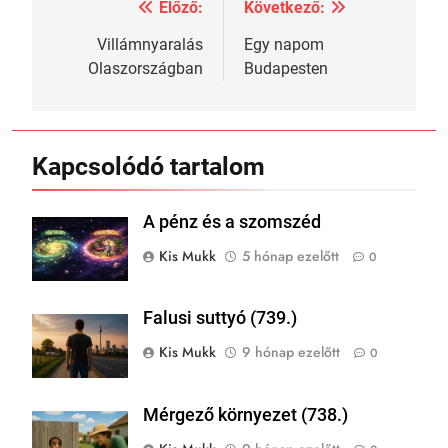
Előző:
Következő:
Bejegyzés
navigáció
Villámnyaralás
Egy napom
Olaszországban
Budapesten
Kapcsolódó tartalom
A pénz és a szomszéd
Kis Mukk
5 hónap ezelőtt
0
Falusi suttyó (739.)
Kis Mukk
9 hónap ezelőtt
0
Mérgező környezet (738.)